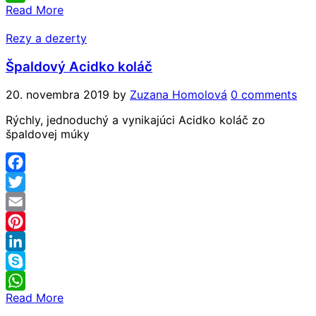
Read More
WhatsApp
Rezy a dezerty
Špaldový Acidko koláč
20. novembra 2019
by
Zuzana Homolová
0 comments
Rýchly, jednoduchý a vynikajúci Acidko koláč zo
špaldovej múky
Facebook
Twitter
Email
Pinterest
LinkedIn
Skype
Read More
WhatsApp