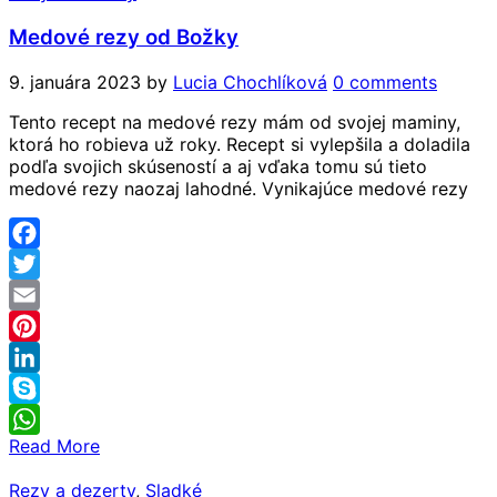
Medové rezy od Božky
9. januára 2023
by
Lucia Chochlíková
0 comments
Tento recept na medové rezy mám od svojej maminy,
ktorá ho robieva už roky. Recept si vylepšila a doladila
podľa svojich skúseností a aj vďaka tomu sú tieto
medové rezy naozaj lahodné. Vynikajúce medové rezy
Facebook
Twitter
Email
Pinterest
LinkedIn
Skype
Read More
WhatsApp
Rezy a dezerty
,
Sladké