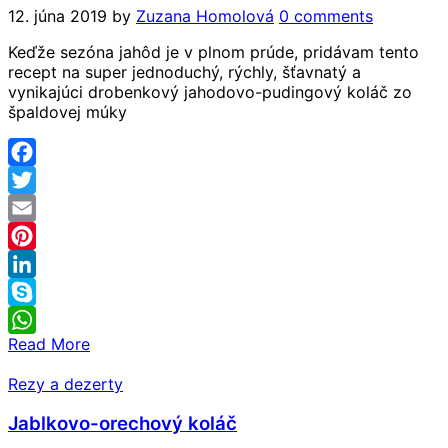
12. júna 2019
by
Zuzana Homolová
0 comments
Keďže sezóna jahôd je v plnom prúde, pridávam tento
recept na super jednoduchý, rýchly, šťavnatý a
vynikajúci drobenkový jahodovo-pudingový koláč zo
špaldovej múky
Facebook
Twitter
Email
Pinterest
LinkedIn
Skype
Read More
WhatsApp
Rezy a dezerty
Jablkovo-orechový koláč