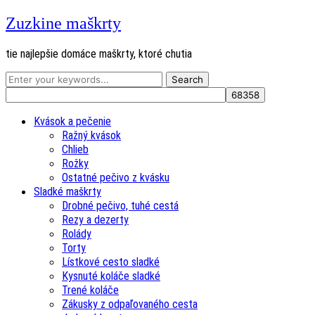
Zuzkine maškrty
tie najlepšie domáce maškrty, ktoré chutia
Kvások a pečenie
Ražný kvások
Chlieb
Rožky
Ostatné pečivo z kvásku
Sladké maškrty
Drobné pečivo, tuhé cestá
Rezy a dezerty
Rolády
Torty
Lístkové cesto sladké
Kysnuté koláče sladké
Trené koláče
Zákusky z odpaľovaného cesta