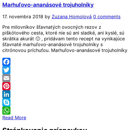
Marhuľovo-ananásové trojuholníky
17. novembra 2018
by
Zuzana Homolová
0 comments
Pre milovníkov šťavnatých ovocných rezov z
piškótového cesta, ktoré nie sú ani sladké, ani kyslé, sú
skrátka akurát 🙂 , pridávam tento recept na vynikajúce
šťavnaté marhuľovo-ananásové trojuholníky s
citrónovou príchuťou. Marhuľovo-ananásové trojuholníky
Facebook
Twitter
Email
Pinterest
LinkedIn
Skype
Read More
WhatsApp