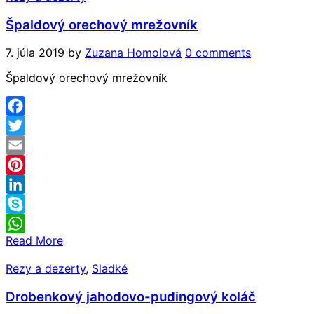
Špaldový orechový mrežovník
7. júla 2019
by
Zuzana Homolová
0 comments
Špaldový orechový mrežovník
Facebook
Twitter
Email
Pinterest
LinkedIn
Skype
Read More
WhatsApp
Rezy a dezerty
,
Sladké
Drobenkový jahodovo-pudingový koláč