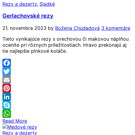
Rezy a dezerty
,
Sladké
Gerlachovské rezy
21. novembra 2023
by
Božena Chudadová
3 komentáre
Tieto vynikajúce rezy s orechovou či makovou náplňou
oceníte pri rôznych príležitostiach. Hravo prekonajú aj
tie najlepšie plnkové koláče.
Facebook
Twitter
Email
Pinterest
LinkedIn
Skype
Read More
WhatsApp
Rezy a dezerty