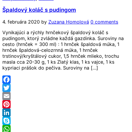
Špaldový koláč s pudingom
4. februára 2020
by
Zuzana Homolová
0 comments
Vynikajúci a rýchly hrnčekový špaldový koláč s
pudingom, ktorý zvládne každá gazdinka. Suroviny na
cesto (hrnček = 300 ml) : 1 hrnček špaldová múka, 1
hrnček špaldová-celozrnná múka, 1 hrnček
trstinový/kryštálový cukor, 1,5 hrnček mlieko, trochu
masla cca 20-30 g, 1 ks Zlatý klas, 1 ks vajce, 1 ks
kypriaci prášok do pečiva. Suroviny na […]
Facebook
Twitter
Email
Pinterest
LinkedIn
Skype