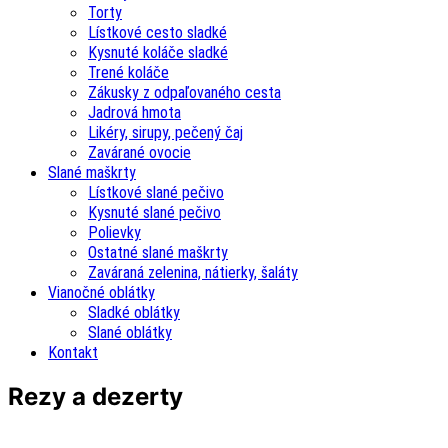
Torty
Lístkové cesto sladké
Kysnuté koláče sladké
Trené koláče
Zákusky z odpaľovaného cesta
Jadrová hmota
Likéry, sirupy, pečený čaj
Zavárané ovocie
Slané maškrty
Lístkové slané pečivo
Kysnuté slané pečivo
Polievky
Ostatné slané maškrty
Zaváraná zelenina, nátierky, šaláty
Vianočné oblátky
Sladké oblátky
Slané oblátky
Kontakt
Rezy a dezerty