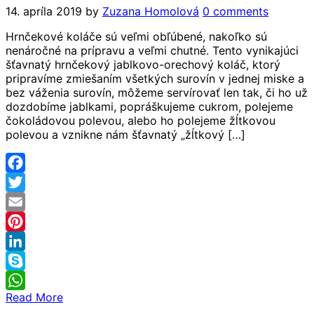
14. apríla 2019
by
Zuzana Homolová
0 comments
Hrnčekové koláče sú veľmi obľúbené, nakoľko sú
nenáročné na prípravu a veľmi chutné. Tento vynikajúci
šťavnatý hrnčekový jablkovo-orechový koláč, ktorý
pripravíme zmiešaním všetkých surovín v jednej miske a
bez váženia surovín, môžeme servírovať len tak, či ho už
dozdobíme jablkami, popráškujeme cukrom, polejeme
čokoládovou polevou, alebo ho polejeme žĺtkovou
polevou a vznikne nám šťavnatý „žĺtkový […]
Facebook
Twitter
Email
Pinterest
LinkedIn
Skype
Read More
WhatsApp