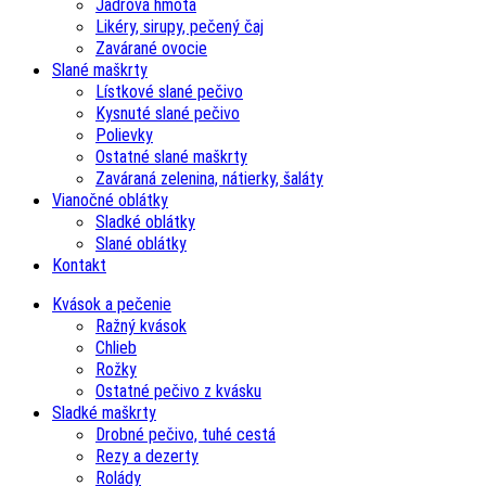
Jadrová hmota
Likéry, sirupy, pečený čaj
Zavárané ovocie
Slané maškrty
Lístkové slané pečivo
Kysnuté slané pečivo
Polievky
Ostatné slané maškrty
Zaváraná zelenina, nátierky, šaláty
Vianočné oblátky
Sladké oblátky
Slané oblátky
Kontakt
Kvások a pečenie
Ražný kvások
Chlieb
Rožky
Ostatné pečivo z kvásku
Sladké maškrty
Drobné pečivo, tuhé cestá
Rezy a dezerty
Rolády