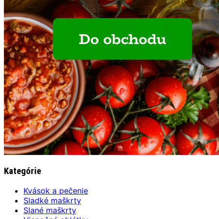
Kategórie
Kvások a pečenie
Sladké maškrty
Slané maškrty