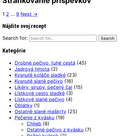
Stránkovanie príspevkov
1
2
…
9
Next →
Nájdite svoj recept
Search for:
Kategórie
Drobné pečivo, tuhé cestá
(45)
Jadrová hmota
(2)
Kysnuté koláče sladké
(23)
Kysnuté slané pečivo
(16)
Likéry, sirupy, pečený čaj
(15)
Lístkové cesto sladké
(3)
Lístkové slané pečivo
(4)
Oblátky
(1)
Ostatné slané maškrty
(25)
Pečenie z kvásku
(19)
Chlieb
(8)
Ostatné pečivo z kvásku
(7)
Ražný kvások
(2)