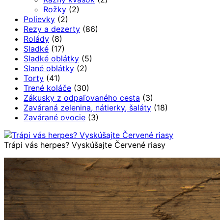
Rožky
(2)
Polievky
(2)
Rezy a dezerty
(86)
Rolády
(8)
Sladké
(17)
Sladké oblátky
(5)
Slané oblátky
(2)
Torty
(41)
Trené koláče
(30)
Zákusky z odpaľovaného cesta
(3)
Zaváraná zelenina, nátierky, šaláty
(18)
Zavárané ovocie
(3)
Trápi vás herpes? Vyskúšajte Červené riasy