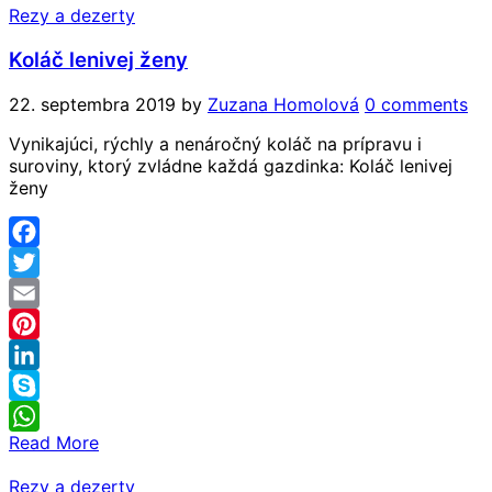
Rezy a dezerty
Koláč lenivej ženy
22. septembra 2019
by
Zuzana Homolová
0 comments
Vynikajúci, rýchly a nenáročný koláč na prípravu i
suroviny, ktorý zvládne každá gazdinka: Koláč lenivej
ženy
Facebook
Twitter
Email
Pinterest
LinkedIn
Skype
Read More
WhatsApp
Rezy a dezerty