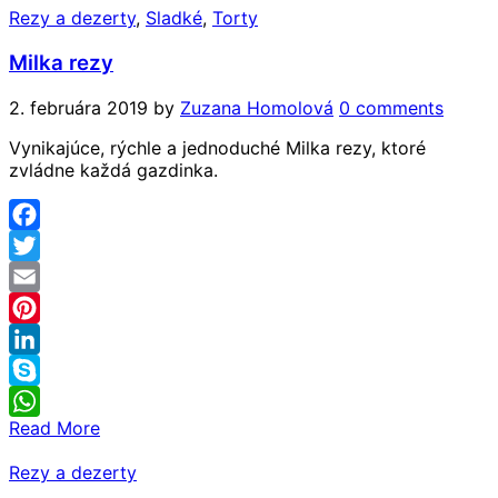
Rezy a dezerty
,
Sladké
,
Torty
Milka rezy
2. februára 2019
by
Zuzana Homolová
0 comments
Vynikajúce, rýchle a jednoduché Milka rezy, ktoré
zvládne každá gazdinka.
Facebook
Twitter
Email
Pinterest
LinkedIn
Skype
Read More
WhatsApp
Rezy a dezerty