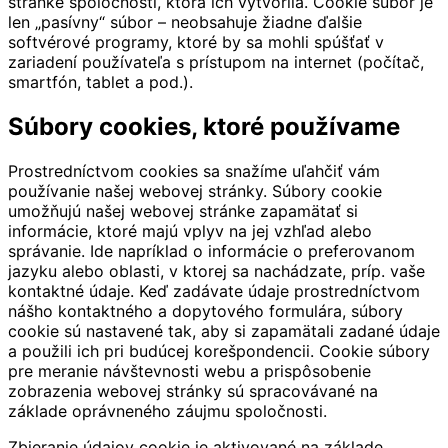
stránke spoločnosti, ktorá ich vytvorila. Cookie súbor je
len „pasívny“ súbor – neobsahuje žiadne ďalšie
softvérové programy, ktoré by sa mohli spúšťať v
zariadení používateľa s prístupom na internet (počítač,
smartfón, tablet a pod.).
Súbory cookies, ktoré používame
Prostredníctvom cookies sa snažíme uľahčiť vám
používanie našej webovej stránky. Súbory cookie
umožňujú našej webovej stránke zapamätať si
informácie, ktoré majú vplyv na jej vzhľad alebo
správanie. Ide napríklad o informácie o preferovanom
jazyku alebo oblasti, v ktorej sa nachádzate, príp. vaše
kontaktné údaje. Keď zadávate údaje prostredníctvom
nášho kontaktného a dopytového formulára, súbory
cookie sú nastavené tak, aby si zapamätali zadané údaje
a použili ich pri budúcej korešpondencii. Cookie súbory
pre meranie návštevnosti webu a prispôsobenie
zobrazenia webovej stránky sú spracovávané na
základe oprávneného záujmu spoločnosti.
Zbieranie údajov cookie je aktivované na základe