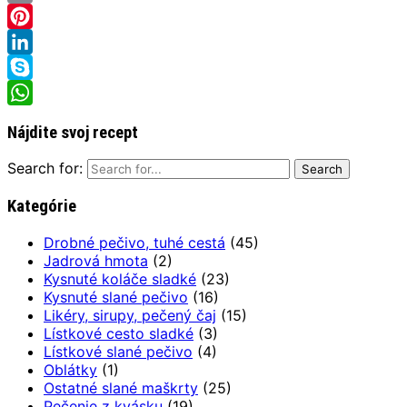
Email
Pinterest
LinkedIn
Skype
WhatsApp
Nájdite svoj recept
Search for:
Kategórie
Drobné pečivo, tuhé cestá
(45)
Jadrová hmota
(2)
Kysnuté koláče sladké
(23)
Kysnuté slané pečivo
(16)
Likéry, sirupy, pečený čaj
(15)
Lístkové cesto sladké
(3)
Lístkové slané pečivo
(4)
Oblátky
(1)
Ostatné slané maškrty
(25)
Pečenie z kvásku
(19)