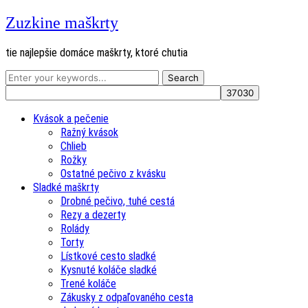
Zuzkine maškrty
tie najlepšie domáce maškrty, ktoré chutia
Kvások a pečenie
Ražný kvások
Chlieb
Rožky
Ostatné pečivo z kvásku
Sladké maškrty
Drobné pečivo, tuhé cestá
Rezy a dezerty
Rolády
Torty
Lístkové cesto sladké
Kysnuté koláče sladké
Trené koláče
Zákusky z odpaľovaného cesta