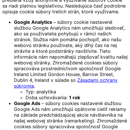
prebieha vždy anonymne a využívanie súborov cookie
sa riadi platnou legislatívou. Nasledujúca časť podrobne
opisuje cookie súbory tretích strán, ktoré využívame.
Google Analytics
– súbory cookie nastavené
službou Google Analytics nám umožňujú sledovať,
ako sa používatelia pohybujú v rámci našich
stránok. Služba nám pomáha pochopiť, ako našu
webovú stránku používate, aký dlhý čas na nej
strávite a ktoré podstránky navštívite. Tieto
informácie nám napomáhajú zlepšovať kvalitu našej
webovej stránky. Zhromaždené cookies súbory
spracováva prostredníctvom spoločnosť Google
Ireland Limited Gordon House, Barrow Street,
Dublin 4, Ireland v súlade so
Zásadami ochrany
súkromia
.
Typ: analytika
Doba uchovávania:
1 rok
Google Ads
– súbory cookies nastavené službou
Google Ads nám umožňujú opätovne cieliť reklamy
na základe predchádzajúcej akcie návštevníka na
našej webovej stránke (remarketing). Zhromaždené
cookies súbory spracováva spoločnosť Google