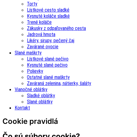
Torty
Lístkové cesto sladké
Kysnuté koláče sladké
Trené koláče
Zákusky z odpaľovaného cesta
Jadrová hmota
Likéry, sirupy, pečený čaj
Zavárané ovocie
Slané maškrty
Lístkové slané pečivo
Kysnuté slané pečivo
Polievky
Ostatné slané maškrty
Zaváraná zelenina, nátierky, šaláty
Vianočné oblátky
Sladké oblátky
Slané oblátky
Kontakt
Cookie pravidlá
Čo sú súbory cookie?