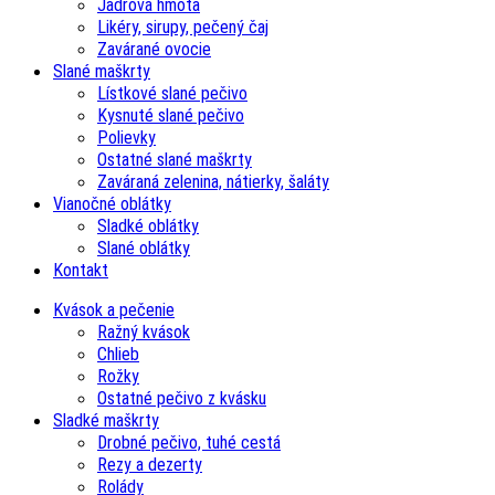
Jadrová hmota
Likéry, sirupy, pečený čaj
Zavárané ovocie
Slané maškrty
Lístkové slané pečivo
Kysnuté slané pečivo
Polievky
Ostatné slané maškrty
Zaváraná zelenina, nátierky, šaláty
Vianočné oblátky
Sladké oblátky
Slané oblátky
Kontakt
Kvások a pečenie
Ražný kvások
Chlieb
Rožky
Ostatné pečivo z kvásku
Sladké maškrty
Drobné pečivo, tuhé cestá
Rezy a dezerty
Rolády