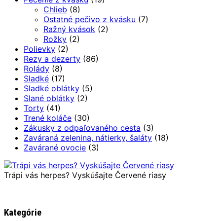
Chlieb
(8)
Ostatné pečivo z kvásku
(7)
Ražný kvások
(2)
Rožky
(2)
Polievky
(2)
Rezy a dezerty
(86)
Rolády
(8)
Sladké
(17)
Sladké oblátky
(5)
Slané oblátky
(2)
Torty
(41)
Trené koláče
(30)
Zákusky z odpaľovaného cesta
(3)
Zaváraná zelenina, nátierky, šaláty
(18)
Zavárané ovocie
(3)
Trápi vás herpes? Vyskúšajte Červené riasy
Kategórie