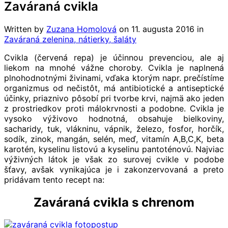
Zaváraná cvikla
Written by
Zuzana Homolová
on
11. augusta 2016
in
Zaváraná zelenina, nátierky, šaláty
Cvikla (červená repa) je účinnou prevenciou, ale aj
liekom na mnohé vážne choroby. Cvikla je naplnená
plnohodnotnými živinami, vďaka ktorým napr. prečístíme
organizmus od nečistôt, má antibiotické a antiseptické
účinky, priaznivo pôsobí pri tvorbe krvi, najmä ako jeden
z prostriedkov proti málokrvnosti a podobne. Cvikla je
vysoko výživovo hodnotná, obsahuje bielkoviny,
sacharidy, tuk, vlákninu, vápnik, železo, fosfor, horčík,
sodík, zinok, mangán, selén, meď, vitamín A,B,C,K, beta
karotén, kyselinu listovú a kyselinu pantoténovú. Najviac
výživných látok je však zo surovej cvikle v podobe
šťavy, avšak vynikajúca je i zakonzervovaná a preto
pridávam tento recept na:
Zaváraná cvikla s chrenom