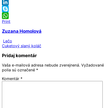
Pinterest
LinkedIn
Skype
Print
WhatsApp
Zuzana Homolová
Lečo
Cuketový slaný koláč
Pridaj komentár
Vaša e-mailová adresa nebude zverejnená.
Vyžadované
polia sú označené
*
Komentár
*