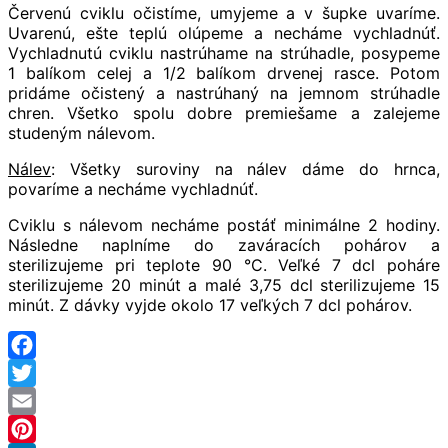
Červenú cviklu očistíme, umyjeme a v šupke uvaríme.
Uvarenú, ešte teplú olúpeme a necháme vychladnúť.
Vychladnutú cviklu nastrúhame na strúhadle, posypeme
1 balíkom celej a 1/2 balíkom drvenej rasce. Potom
pridáme očistený a nastrúhaný na jemnom strúhadle
chren. Všetko spolu dobre premiešame a zalejeme
studeným nálevom.
Nálev
: Všetky suroviny na nálev dáme do hrnca,
povaríme a necháme vychladnúť.
Cviklu s nálevom necháme postáť minimálne 2 hodiny.
Následne naplníme do zaváracích pohárov a
sterilizujeme pri teplote 90 °C. Veľké 7 dcl poháre
sterilizujeme 20 minút a malé 3,75 dcl sterilizujeme 15
minút. Z dávky vyjde okolo 17 veľkých 7 dcl pohárov.
Facebook
Twitter
Email