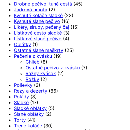
Drobné pečivo, tuhé cestá
(45)
Jadrová hmota
(2)
Kysnuté koláče sladké
(23)
Kysnuté slané pečivo
(16)
Likéry, sirupy, pečený čaj
(15)
Lístkové cesto sladké
(3)
Lístkové slané pečivo
(4)
Oblátky
(1)
Ostatné slané maškrty
(25)
Pečenie z kvásku
(19)
Chlieb
(8)
Ostatné pečivo z kvásku
(7)
Ražný kvások
(2)
Rožky
(2)
Polievky
(2)
Rezy a dezerty
(86)
Rolády
(8)
Sladké
(17)
Sladké oblátky
(5)
Slané oblátky
(2)
Torty
(41)
Trené koláče
(30)