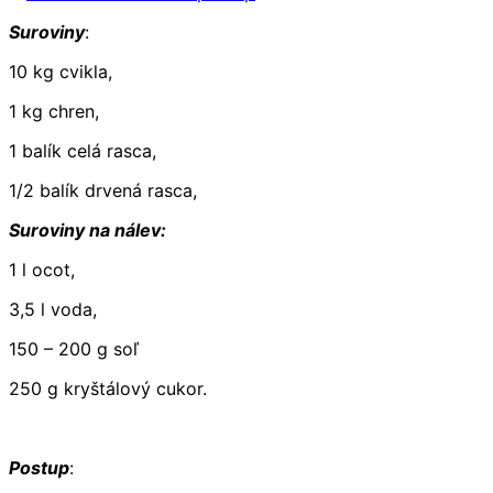
Suroviny
:
10 kg cvikla,
1 kg chren,
1 balík celá rasca,
1/2 balík drvená rasca,
Suroviny na nálev:
1 l ocot,
3,5 l voda,
150 – 200 g soľ
250 g kryštálový cukor.
Postup
: