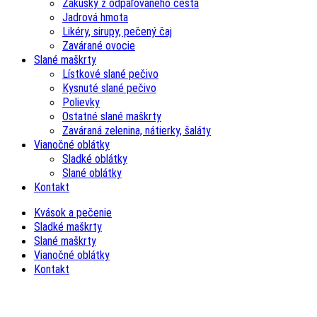
Zákusky z odpaľovaného cesta
Jadrová hmota
Likéry, sirupy, pečený čaj
Zavárané ovocie
Slané maškrty
Lístkové slané pečivo
Kysnuté slané pečivo
Polievky
Ostatné slané maškrty
Zaváraná zelenina, nátierky, šaláty
Vianočné oblátky
Sladké oblátky
Slané oblátky
Kontakt
Kvások a pečenie
Sladké maškrty
Slané maškrty
Vianočné oblátky
Kontakt