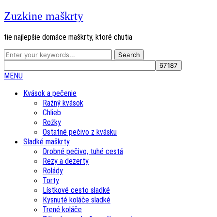
Zuzkine maškrty
tie najlepšie domáce maškrty, ktoré chutia
MENU
Kvások a pečenie
Ražný kvások
Chlieb
Rožky
Ostatné pečivo z kvásku
Sladké maškrty
Drobné pečivo, tuhé cestá
Rezy a dezerty
Rolády
Torty
Lístkové cesto sladké
Kysnuté koláče sladké
Trené koláče