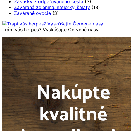
Zákusky z odpaľovaného cesta
(3)
Zaváraná zelenina, nátierky, šaláty
(18)
Zavárané ovocie
(3)
Trápi vás herpes? Vyskúšajte Červené riasy