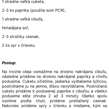
1 stredne veľká cuketa,
2-3 ks paprika (použila som PCR),
1 stredne veľká cibuľa,
himalájska soľ,
2-3 strúčiky cesnak,
2 ks syr v črievku.
Postup
:
Na troche oleja osmažíme na drobno nakrájanú cibuľu,
následne pridáme na drobno nakrájané papriky a chvíľu
podusíme. Cuketu očistíme, jadierka vydlabeme lyžicou,
postrúhame ju na jemno, šťavu nevytláčame. Postrúhanú
cuketu pridáme k podusenej paprike s cibuľou a všetko
podusíme ešte zhruba 2 až 3 minúty. Všetko spolu
osolíme podľa chuti, pridáme pretlačený cesnak.
Nakoniec pridáme syry v črievku a miešame, kým sa