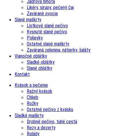
Jadrová hmota
Likéry, sirupy, pečený čaj
Zavárané ovocie
Slané maškrty
Lístkové slané pečivo
Kysnuté slané pečivo
Polievky
Ostatné slané maškrty
Zaváraná zelenina, nátierky, šaláty
Vianočné oblátky
Sladké oblátky
Slané oblátky
Kontakt
Kvások a pečenie
Ražný kvások
Chlieb
Rožky
Ostatné pečivo z kvásku
Sladké maškrty
Drobné pečivo, tuhé cestá
Rezy a dezerty
Rolády