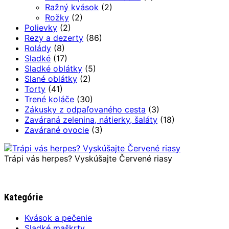
Ražný kvások
(2)
Rožky
(2)
Polievky
(2)
Rezy a dezerty
(86)
Rolády
(8)
Sladké
(17)
Sladké oblátky
(5)
Slané oblátky
(2)
Torty
(41)
Trené koláče
(30)
Zákusky z odpaľovaného cesta
(3)
Zaváraná zelenina, nátierky, šaláty
(18)
Zavárané ovocie
(3)
Trápi vás herpes? Vyskúšajte Červené riasy
Kategórie
Kvások a pečenie
Sladké maškrty