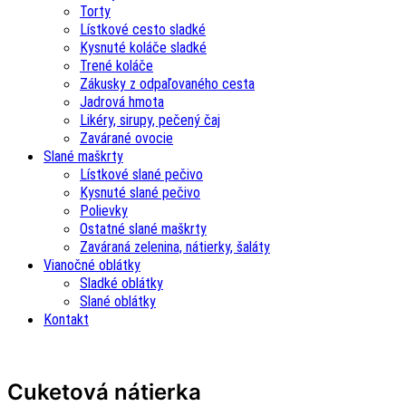
Torty
Lístkové cesto sladké
Kysnuté koláče sladké
Trené koláče
Zákusky z odpaľovaného cesta
Jadrová hmota
Likéry, sirupy, pečený čaj
Zavárané ovocie
Slané maškrty
Lístkové slané pečivo
Kysnuté slané pečivo
Polievky
Ostatné slané maškrty
Zaváraná zelenina, nátierky, šaláty
Vianočné oblátky
Sladké oblátky
Slané oblátky
Kontakt
Cuketová nátierka