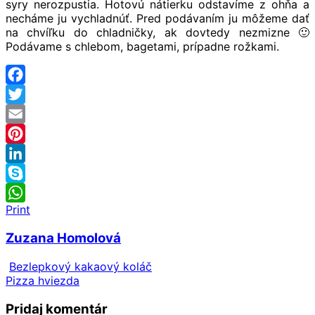
syry nerozpustia. Hotovú nátierku odstavíme z ohňa a
necháme ju vychladnúť. Pred podávaním ju môžeme dať
na chvíľku do chladničky, ak dovtedy nezmizne 🙂
Podávame s chlebom, bagetami, prípadne rožkami.
Facebook
Twitter
Email
Pinterest
LinkedIn
Skype
Print
WhatsApp
Zuzana Homolová
Bezlepkový kakaový koláč
Pizza hviezda
Pridaj komentár