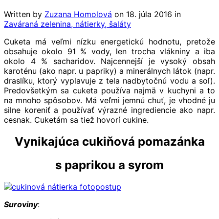
Written by
Zuzana Homolová
on
18. júla 2016
in
Zaváraná zelenina, nátierky, šaláty
Cuketa má veľmi nízku energetickú hodnotu, pretože
obsahuje okolo 91 % vody, len trocha vlákniny a iba
okolo 4 % sacharidov. Najcennejší je vysoký obsah
karoténu (ako napr. u papriky) a minerálnych látok (napr.
draslíku, ktorý vyplavuje z tela nadbytočnú vodu a soľ).
Predovšetkým sa cuketa používa najmä v kuchyni a to
na mnoho spôsobov. Má veľmi jemnú chuť, je vhodné ju
silne koreniť a používať výrazné ingrediencie ako napr.
cesnak. Cuketám sa tiež hovorí cukine.
Vynikajúca cukiňová pomazánka
s paprikou a syrom
Suroviny
: