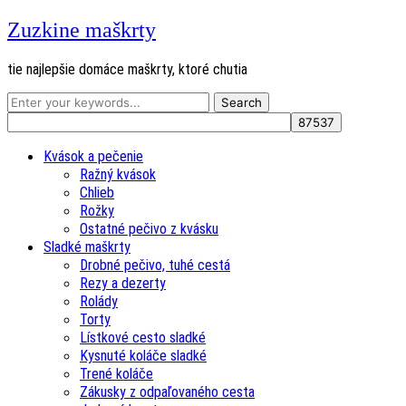
Zuzkine maškrty
tie najlepšie domáce maškrty, ktoré chutia
Kvások a pečenie
Ražný kvások
Chlieb
Rožky
Ostatné pečivo z kvásku
Sladké maškrty
Drobné pečivo, tuhé cestá
Rezy a dezerty
Rolády
Torty
Lístkové cesto sladké
Kysnuté koláče sladké
Trené koláče
Zákusky z odpaľovaného cesta