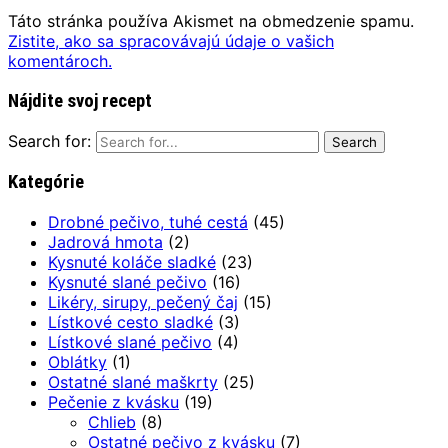
Táto stránka používa Akismet na obmedzenie spamu.
Zistite, ako sa spracovávajú údaje o vašich
komentároch.
Nájdite svoj recept
Search for:
Kategórie
Drobné pečivo, tuhé cestá
(45)
Jadrová hmota
(2)
Kysnuté koláče sladké
(23)
Kysnuté slané pečivo
(16)
Likéry, sirupy, pečený čaj
(15)
Lístkové cesto sladké
(3)
Lístkové slané pečivo
(4)
Oblátky
(1)
Ostatné slané maškrty
(25)
Pečenie z kvásku
(19)
Chlieb
(8)
Ostatné pečivo z kvásku
(7)