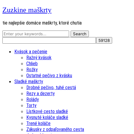
Zuzkine maškrty
tie najlepšie domáce maškrty, ktoré chutia
Kvások a pečenie
Ražný kvások
Chlieb
Rožky
Ostatné pečivo z kvásku
Sladké maškrty
Drobné pečivo, tuhé cestá
Rezy a dezerty
Rolády
Torty
Lístkové cesto sladké
Kysnuté koláče sladké
Trené koláče
Zákusky z odpaľovaného cesta