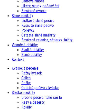
Jadrová hmota
Likéry, sirupy, pečený čaj
Zavárané ovocie
Slané maškrty
Lístkové slané pečivo
Kysnuté slané pečivo
Polievky
Ostatné slané maškrty
Zaváraná zelenina, nátierky, šaláty
Vianočné oblátky
Sladké oblátky
Slané oblátky
Kontakt
Kvások a pečenie
Ražný kvások
Chlieb
Rožky
Ostatné pečivo z kvásku
Sladké maškrty
Drobné pečivo, tuhé cestá
Rezy a dezerty
Rolády