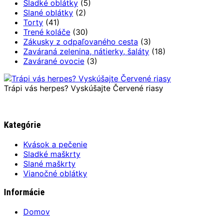
Sladké oblátky
(5)
Slané oblátky
(2)
Torty
(41)
Trené koláče
(30)
Zákusky z odpaľovaného cesta
(3)
Zaváraná zelenina, nátierky, šaláty
(18)
Zavárané ovocie
(3)
Trápi vás herpes? Vyskúšajte Červené riasy
Kategórie
Kvások a pečenie
Sladké maškrty
Slané maškrty
Vianočné oblátky
Informácie
Domov