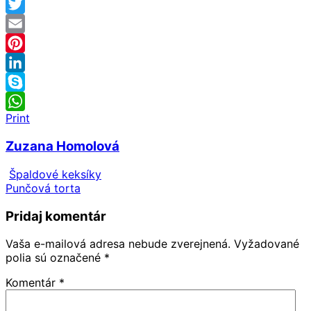
Facebook
Twitter
Email
Pinterest
LinkedIn
Skype
Print
WhatsApp
Zuzana Homolová
Špaldové keksíky
Punčová torta
Pridaj komentár
Vaša e-mailová adresa nebude zverejnená.
Vyžadované
polia sú označené
*
Komentár
*