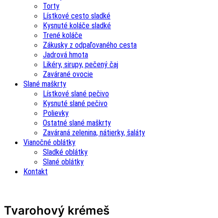
Torty
Lístkové cesto sladké
Kysnuté koláče sladké
Trené koláče
Zákusky z odpaľovaného cesta
Jadrová hmota
Likéry, sirupy, pečený čaj
Zavárané ovocie
Slané maškrty
Lístkové slané pečivo
Kysnuté slané pečivo
Polievky
Ostatné slané maškrty
Zaváraná zelenina, nátierky, šaláty
Vianočné oblátky
Sladké oblátky
Slané oblátky
Kontakt
Tvarohový krémeš