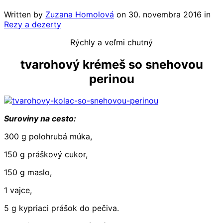
Written by
Zuzana Homolová
on
30. novembra 2016
in
Rezy a dezerty
Rýchly a veľmi chutný
tvarohový krémeš so snehovou
perinou
Suroviny na cesto:
300 g polohrubá múka,
150 g práškový cukor,
150 g maslo,
1 vajce,
5 g kypriaci prášok do pečiva.