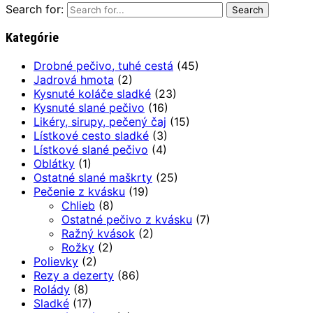
Search for:
Kategórie
Drobné pečivo, tuhé cestá
(45)
Jadrová hmota
(2)
Kysnuté koláče sladké
(23)
Kysnuté slané pečivo
(16)
Likéry, sirupy, pečený čaj
(15)
Lístkové cesto sladké
(3)
Lístkové slané pečivo
(4)
Oblátky
(1)
Ostatné slané maškrty
(25)
Pečenie z kvásku
(19)
Chlieb
(8)
Ostatné pečivo z kvásku
(7)
Ražný kvások
(2)
Rožky
(2)
Polievky
(2)
Rezy a dezerty
(86)
Rolády
(8)
Sladké
(17)