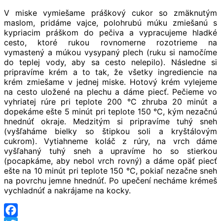
V miske vymiešame práškový cukor so zmäknutým
maslom, pridáme vajce, polohrubú múku zmiešanú s
kypriacim práškom do pečiva a vypracujeme hladké
cesto, ktoré rukou rovnomerne rozotrieme na
vymastený a múkou vysypaný plech (ruku si namočíme
do teplej vody, aby sa cesto nelepilo). Následne si
pripravíme krém a to tak, že všetky ingrediencie na
krém zmiešame v jednej miske. Hotový krém vylejeme
na cesto uložené na plechu a dáme piecť. Pečieme vo
vyhriatej rúre pri teplote 200 °C zhruba 20 minút a
dopekáme ešte 5 minút pri teplote 150 °C, kým nezačnú
hnednúť okraje. Medzitým si pripravíme tuhý sneh
(vyšľaháme bielky so štipkou soli a kryštálovým
cukrom). Vytiahneme koláč z rúry, na vrch dáme
vyšľahaný tuhý sneh a upravíme ho so stierkou
(pocapkáme, aby nebol vrch rovný) a dáme opäť piecť
ešte na 10 minút pri teplote 150 °C, pokiaľ nezačne sneh
na povrchu jemne hnednúť. Po upečení necháme krémeš
vychladnúť a nakrájame na kocky.