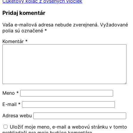
Cuketový koláč z ovsených vločiek
Pridaj komentár
Vaša e-mailová adresa nebude zverejnená.
Vyžadované
polia sú označené
*
Komentár
*
Meno
*
E-mail
*
Adresa webu
Uložiť moje meno, e-mail a webovú stránku v tomto
prehliadači pre moje budúce komentáre.