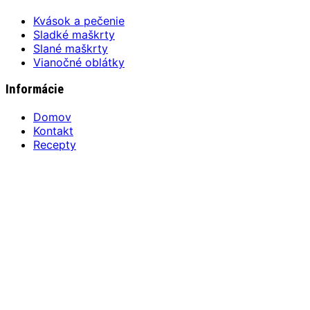
Kvások a pečenie
Sladké maškrty
Slané maškrty
Vianočné oblátky
Informácie
Domov
Kontakt
Recepty
Cookie pravidlá
Kontaktné údaje
prevádzkuje:
FREYA Slovakia s. r. o.
Trenčianska Turná 134, 913 21
IČO: 45 399 816 / DIČ: 2022 961 655
E-mail:
jem@zuzkinemaskrty.sk
Powered by
WordPress.
Foodica WordPress Theme by