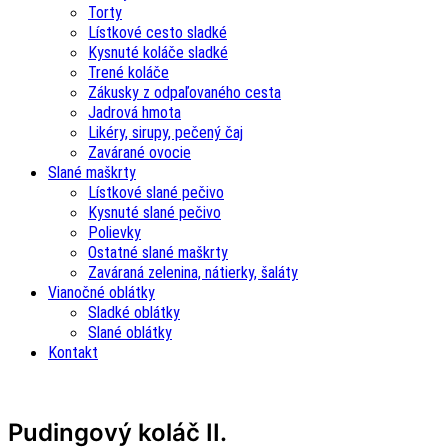
Torty
Lístkové cesto sladké
Kysnuté koláče sladké
Trené koláče
Zákusky z odpaľovaného cesta
Jadrová hmota
Likéry, sirupy, pečený čaj
Zavárané ovocie
Slané maškrty
Lístkové slané pečivo
Kysnuté slané pečivo
Polievky
Ostatné slané maškrty
Zaváraná zelenina, nátierky, šaláty
Vianočné oblátky
Sladké oblátky
Slané oblátky
Kontakt
Pudingový koláč II.