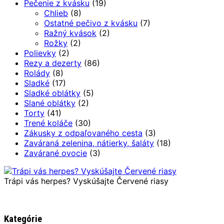
Pečenie z kvásku
(19)
Chlieb
(8)
Ostatné pečivo z kvásku
(7)
Ražný kvások
(2)
Rožky
(2)
Polievky
(2)
Rezy a dezerty
(86)
Rolády
(8)
Sladké
(17)
Sladké oblátky
(5)
Slané oblátky
(2)
Torty
(41)
Trené koláče
(30)
Zákusky z odpaľovaného cesta
(3)
Zaváraná zelenina, nátierky, šaláty
(18)
Zavárané ovocie
(3)
Trápi vás herpes? Vyskúšajte Červené riasy
Kategórie