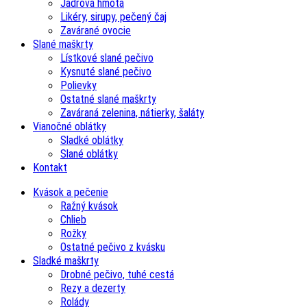
Jadrová hmota
Likéry, sirupy, pečený čaj
Zavárané ovocie
Slané maškrty
Lístkové slané pečivo
Kysnuté slané pečivo
Polievky
Ostatné slané maškrty
Zaváraná zelenina, nátierky, šaláty
Vianočné oblátky
Sladké oblátky
Slané oblátky
Kontakt
Kvások a pečenie
Ražný kvások
Chlieb
Rožky
Ostatné pečivo z kvásku
Sladké maškrty
Drobné pečivo, tuhé cestá
Rezy a dezerty
Rolády