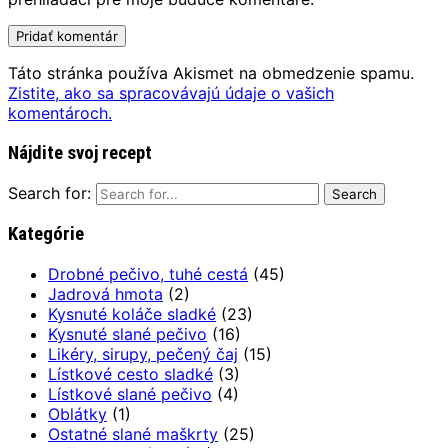
Táto stránka používa Akismet na obmedzenie spamu.
Zistite, ako sa spracovávajú údaje o vašich
komentároch.
Nájdite svoj recept
Search for:
Kategórie
Drobné pečivo, tuhé cestá
(45)
Jadrová hmota
(2)
Kysnuté koláče sladké
(23)
Kysnuté slané pečivo
(16)
Likéry, sirupy, pečený čaj
(15)
Lístkové cesto sladké
(3)
Lístkové slané pečivo
(4)
Oblátky
(1)
Ostatné slané maškrty
(25)