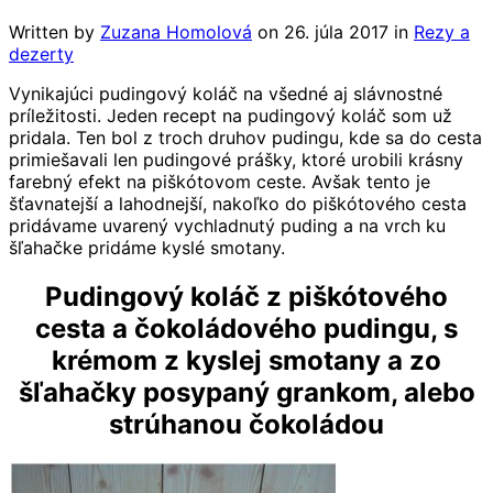
Written by
Zuzana Homolová
on
26. júla 2017
in
Rezy a
dezerty
Vynikajúci pudingový koláč na všedné aj slávnostné
príležitosti. Jeden recept na pudingový koláč som už
pridala. Ten bol z troch druhov pudingu, kde sa do cesta
primiešavali len pudingové prášky, ktoré urobili krásny
farebný efekt na piškótovom ceste. Avšak tento je
šťavnatejší a lahodnejší, nakoľko do piškótového cesta
pridávame uvarený vychladnutý puding a na vrch ku
šľahačke pridáme kyslé smotany.
Pudingový koláč z piškótového
cesta a čokoládového pudingu, s
krémom z kyslej smotany a zo
šľahačky posypaný grankom, alebo
strúhanou čokoládou