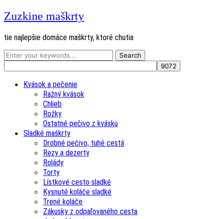
Zuzkine maškrty
tie najlepšie domáce maškrty, ktoré chutia
Kvások a pečenie
Ražný kvások
Chlieb
Rožky
Ostatné pečivo z kvásku
Sladké maškrty
Drobné pečivo, tuhé cestá
Rezy a dezerty
Rolády
Torty
Lístkové cesto sladké
Kysnuté koláče sladké
Trené koláče
Zákusky z odpaľovaného cesta