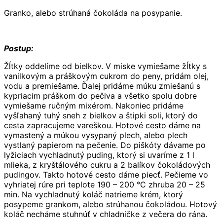
Granko, alebo strúhaná čokoláda na posypanie.
Postup:
Žĺtky oddelíme od bielkov. V miske vymiešame žĺtky s
vanilkovým a práškovým cukrom do peny, pridám olej,
vodu a premiešame. Ďalej pridáme múku zmiešanú s
kypriacim práškom do pečiva a všetko spolu dobre
vymiešame ručným mixérom. Nakoniec pridáme
vyšľahaný tuhý sneh z bielkov a štipki soli, ktorý do
cesta zapracujeme vareškou. Hotové cesto dáme na
vymastený a múkou vysypaný plech, alebo plech
vystlaný papierom na pečenie. Do piškóty dávame po
lyžiciach vychladnutý puding, ktorý si uvaríme z 1 l
mlieka, z kryštálového cukru a 2 balíkov čokoládových
pudingov. Takto hotové cesto dáme piecť. Pečieme vo
vyhriatej rúre pri teplote 190 – 200 °C zhruba 20 – 25
min. Na vychladnutý koláč natrieme krém, ktorý
posypeme grankom, alebo strúhanou čokoládou. Hotový
koláč necháme stuhnúť v chladničke z večera do rána.