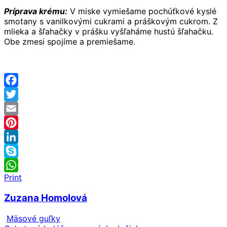
Príprava krému:
V miske vymiešame pochúťkové kyslé
smotany s vanilkovými cukrami a práškovým cukrom. Z
mlieka a šľahačky v prášku vyšľaháme hustú šľahačku.
Obe zmesi spojíme a premiešame.
Facebook
Twitter
Email
Pinterest
LinkedIn
Skype
Print
WhatsApp
Zuzana Homolová
Mäsové guľky