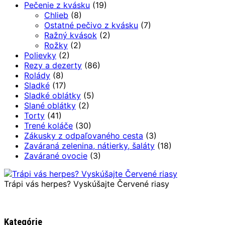
Pečenie z kvásku
(19)
Chlieb
(8)
Ostatné pečivo z kvásku
(7)
Ražný kvások
(2)
Rožky
(2)
Polievky
(2)
Rezy a dezerty
(86)
Rolády
(8)
Sladké
(17)
Sladké oblátky
(5)
Slané oblátky
(2)
Torty
(41)
Trené koláče
(30)
Zákusky z odpaľovaného cesta
(3)
Zaváraná zelenina, nátierky, šaláty
(18)
Zavárané ovocie
(3)
Trápi vás herpes? Vyskúšajte Červené riasy
Kategórie