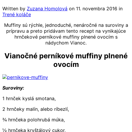
Written by
Zuzana Homolová
on
11. novembra 2016
in
Trené koláče
Muffiny sú rýchle, jednoduché, nenáročné na suroviny a
prípravu a preto pridávam tento recept na vynikajúce
hrnčekové perníkové muffiny plnené ovocím s
nádychom Vianoc.
Vianočné perníkové muffiny plnené
ovocím
Suroviny:
1 hrnček kyslá smotana,
2 hrnčeky malín, alebo ríbezlí,
¾ hrnčeka polohrubá múka,
½ hrnčeka kryštálový cukor,