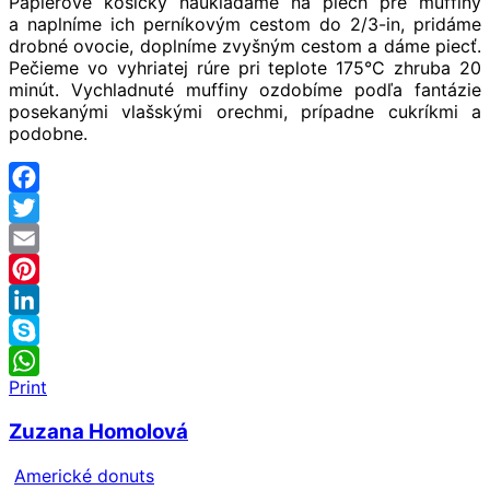
Papierové košíčky naukladáme na plech pre muffiny
a naplníme ich perníkovým cestom do 2/3-in, pridáme
drobné ovocie, doplníme zvyšným cestom a dáme piecť.
Pečieme vo vyhriatej rúre pri teplote 175°C zhruba 20
minút. Vychladnuté muffiny ozdobíme podľa fantázie
posekanými vlašskými orechmi, prípadne cukríkmi a
podobne.
Facebook
Twitter
Email
Pinterest
LinkedIn
Skype
Print
WhatsApp
Zuzana Homolová
Americké donuts