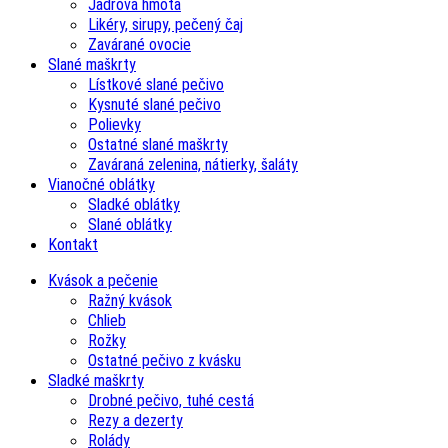
Jadrová hmota
Likéry, sirupy, pečený čaj
Zavárané ovocie
Slané maškrty
Lístkové slané pečivo
Kysnuté slané pečivo
Polievky
Ostatné slané maškrty
Zaváraná zelenina, nátierky, šaláty
Vianočné oblátky
Sladké oblátky
Slané oblátky
Kontakt
Kvások a pečenie
Ražný kvások
Chlieb
Rožky
Ostatné pečivo z kvásku
Sladké maškrty
Drobné pečivo, tuhé cestá
Rezy a dezerty
Rolády