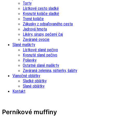
Torty
Lístkové cesto sladké
Kysnuté koláče sladké
Trené koláče
Zákusky z odpaľovaného cesta
Jadrová hmota
Likéry, sirupy, pečený čaj
Zavárané ovocie
Slané maškrty
Lístkové slané pečivo
Kysnuté slané pečivo
Polievky
Ostatné slané maškrty
Zaváraná zelenina, nátierky, šaláty
Vianočné oblátky
Sladké oblátky
Slané oblátky
Kontakt
Perníkové muffiny