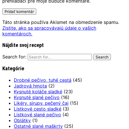
prehliadači pre moje budúce komentáre.
Táto stránka používa Akismet na obmedzenie spamu.
Zistite, ako sa spracovávajú údaje o vašich
komentároch.
Nájdite svoj recept
Search for:
Kategórie
Drobné pečivo, tuhé cestá
(45)
Jadrová hmota
(2)
Kysnuté koláče sladké
(23)
Kysnuté slané pečivo
(16)
Likéry, sirupy, pečený čaj
(15)
Lístkové cesto sladké
(3)
Lístkové slané pečivo
(4)
Oblátky
(1)
Ostatné slané maškrty
(25)