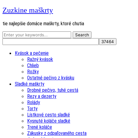
Zuzkine maškrty
tie najlepšie domáce maškrty, ktoré chutia
Kvások a pečenie
Ražný kvások
Chlieb
Rožky
Ostatné pečivo z kvásku
Sladké maškrty
Drobné pečivo, tuhé cestá
Rezy a dezerty
Rolády
Torty
Lístkové cesto sladké
Kysnuté koláče sladké
Trené koláče
Zákusky z odpaľovaného cesta