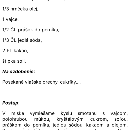
1/3 hrnčeka olej,
1 vajce,
1/2 ČL prášok do perníka,
1/3 ČL jedlá sóda,
2 PL kakao,
štipka soli.
Na ozdobenie:
Posekané vlašské orechy, cukríky….
Postup
:
V miske vymiešame kyslú smotanu s vajcom,
polohrubou múkou, kryštálovým cukrom, soľou,
práškom do perníka, jedlou sódou, kakaom a olejom.