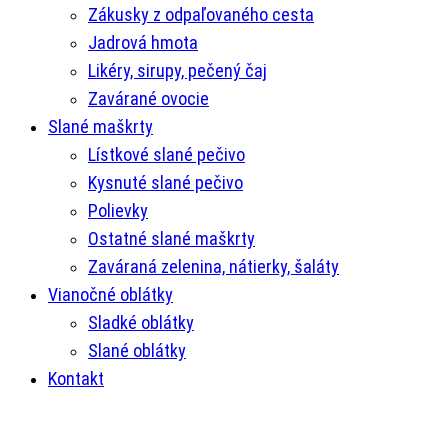
Zákusky z odpaľovaného cesta
Jadrová hmota
Likéry, sirupy, pečený čaj
Zavárané ovocie
Slané maškrty
Lístkové slané pečivo
Kysnuté slané pečivo
Polievky
Ostatné slané maškrty
Zaváraná zelenina, nátierky, šaláty
Vianočné oblátky
Sladké oblátky
Slané oblátky
Kontakt