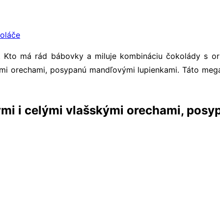
koláče
ní. Kto má rád bábovky a miluje kombináciu čokolády s or
ými orechami, posypanú mandľovými lupienkami. Táto meg
mi i celými vlašskými orechami, pos