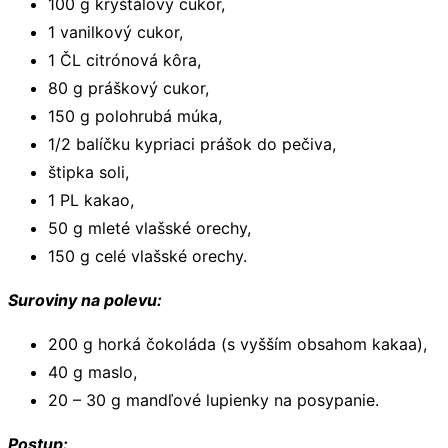
100 g kryštálový cukor,
1 vanilkový cukor,
1 ČL citrónová kôra,
80 g práškový cukor,
150 g polohrubá múka,
1/2 balíčku kypriaci prášok do pečiva,
štipka soli,
1 PL kakao,
50 g mleté vlašské orechy,
150 g celé vlašské orechy.
Suroviny na polevu:
200 g horká čokoláda (s vyšším obsahom kakaa),
40 g maslo,
20 – 30 g mandľové lupienky na posypanie.
Postup: