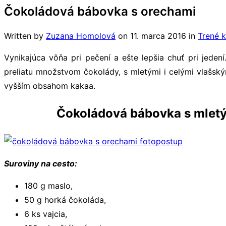
Čokoládová bábovka s orechami
Written by
Zuzana Homolová
on
11. marca 2016
in
Trené 
Vynikajúca vôňa pri pečení a ešte lepšia chuť pri jede
preliatu množstvom čokolády, s mletými i celými vlašsk
vyšším obsahom kakaa.
Čokoládová bábovka s mletý
Suroviny na cesto:
180 g maslo,
50 g horká čokoláda,
6 ks vajcia,