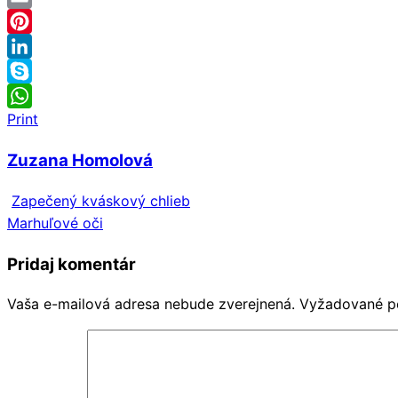
Email
Pinterest
LinkedIn
Skype
Print
WhatsApp
Zuzana Homolová
Zapečený kváskový chlieb
Marhuľové oči
Pridaj komentár
Vaša e-mailová adresa nebude zverejnená.
Vyžadované p