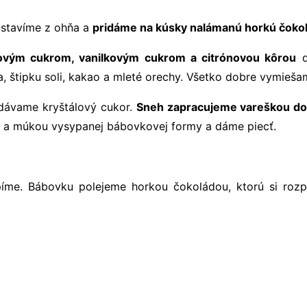
dstavíme z ohňa a
pridáme na kúsky nalámanú horkú čoko
ovým cukrom, vanilkovým cukrom a citrónovou kôrou
d
 štipku soli, kakao a mleté orechy. Všetko dobre vymieš
idávame kryštálový cukor.
Sneh zapracujeme vareškou do
 a múkou vysypanej bábovkovej formy a dáme piecť.
íme. Bábovku polejeme horkou čokoládou, ktorú si ro