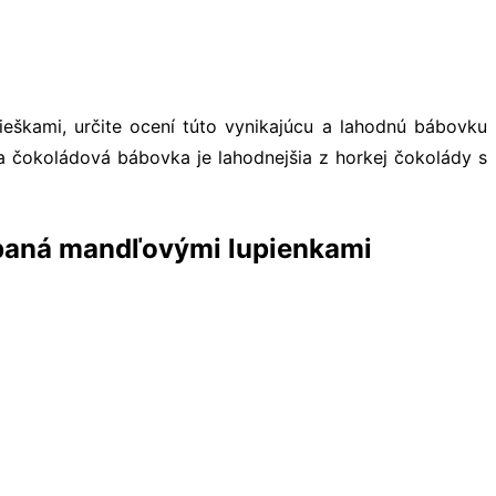
ieškami, určite ocení túto vynikajúcu a lahodnú bábovku
a čokoládová bábovka je lahodnejšia z horkej čokolády s
ypaná mandľovými lupienkami