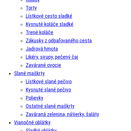
Torty
Lístkové cesto sladké
Kysnuté koláče sladké
Trené koláče
Zákusky z odpaľovaného cesta
Jadrová hmota
Likéry, sirupy, pečený čaj
Zavárané ovocie
Slané maškrty
Lístkové slané pečivo
Kysnuté slané pečivo
Polievky
Ostatné slané maškrty
Zaváraná zelenina, nátierky, šaláty
Vianočné oblátky
Sladké oblátky