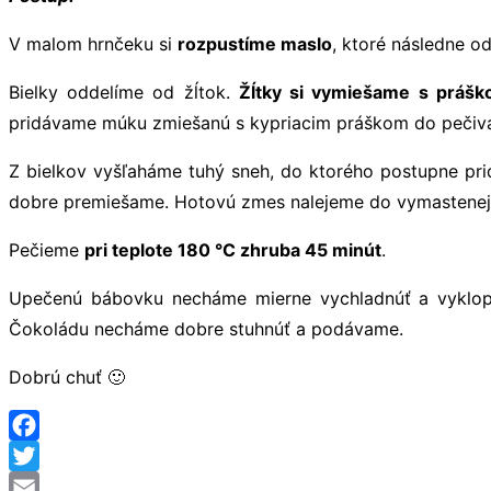
V malom hrnčeku si
rozpustíme maslo
, ktoré následne o
Bielky oddelíme od žĺtok.
Žĺtky si vymiešame s prášk
pridávame múku zmiešanú s kypriacim práškom do pečiva,
Z bielkov vyšľaháme tuhý sneh, do ktorého postupne pr
dobre premiešame. Hotovú zmes nalejeme do vymastenej
Pečieme
pri teplote 180 °C zhruba 45 minút
.
Upečenú bábovku necháme mierne vychladnúť a vyklop
Čokoládu necháme dobre stuhnúť a podávame.
Dobrú chuť 🙂
Facebook
Twitter