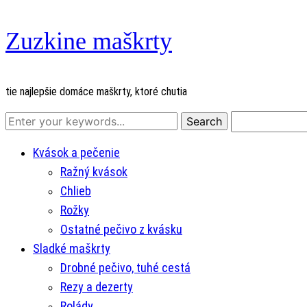
Zuzkine maškrty
tie najlepšie domáce maškrty, ktoré chutia
Kvások a pečenie
Ražný kvások
Chlieb
Rožky
Ostatné pečivo z kvásku
Sladké maškrty
Drobné pečivo, tuhé cestá
Rezy a dezerty
Rolády