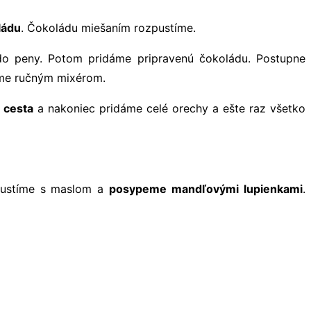
ládu
. Čokoládu miešaním rozpustíme.
o peny. Potom pridáme pripravenú čokoládu. Postupne
ame ručným mixérom.
 cesta
a nakoniec pridáme celé orechy a ešte raz všetko
zpustíme s maslom a
posypeme mandľovými lupienkami
.