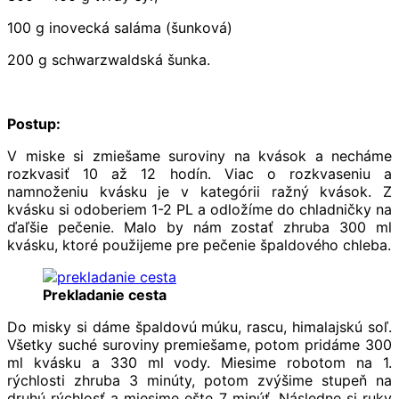
100 g inovecká saláma (šunková)
200 g schwarzwaldská šunka.
Postup:
V miske si zmiešame suroviny na kvások a necháme
rozkvasiť 10 až 12 hodín. Viac o rozkvaseniu a
namnoženiu kvásku je v kategórii ražný kvások. Z
kvásku si odoberiem 1-2 PL a odložíme do chladničky na
ďaľšie pečenie. Malo by nám zostať zhruba 300 ml
kvásku, ktoré použijeme pre pečenie špaldového chleba.
Prekladanie cesta
Do misky si dáme špaldovú múku, rascu, himalajskú soľ.
Všetky suché suroviny premiešame, potom pridáme 300
ml kvásku a 330 ml vody. Miesime robotom na 1.
rýchlosti zhruba 3 minúty, potom zvýšime stupeň na
druhú rýchlosť a miesime ešte 7 minúť. Následne si ruky