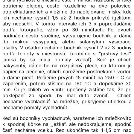
potrieme olejom, cesto rozdelíme na dve polovice,
poprekladáme ich a vložíme do naolejovanej misky, kde
ich necháme kysnúť 1,5 až 2 hodiny prikryté igelitom,
aby neoschli. V tomto intervale ich 3 x poprekladáme
podľa fotografie, vždy po 30 minútach. Po dvoch
hodinách cesto stočíme, vytvarujeme bochník a dáme
do múkou vysypanej, alebo solamylom vysypanej
ošatky. V ošatke necháme bochník kysnúť 2 až 3 hodiny
podľa teploty v miestnosti (urobíme si “prstový test”,
jamka by sa mala pomaly vracať). Keď je chlieb
nakysnutý, dáme ho na rozpálený plech, na ktorom je
papier na pečenie, chlieb narežeme postriekame vodou
a dáme piecť. Pečieme prvých 15 minút na 250 ° C so
zaparením, potom stíšime na 190 °C a dopekáme 30
min. Či je chlieb vo vnútri upečený zistíme tak, že pri
poklepaní zo spodu by mal duto zvoniť. Chlieb
necháme vychladnúť na mriežke, prikryjeme utierkou a
necháme pomaly vychladnúť.
Keď sú bochníky vychladnuté, narežeme ich mriežkovito
k spodnej kôrke na „ježka“, ale nedokrajujeme, spodnú
časť necháme vcelku. Rez ukončíme tak 1-1,5 cm nad