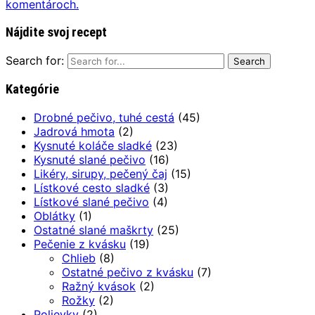
komentároch.
Nájdite svoj recept
Search for:
Kategórie
Drobné pečivo, tuhé cestá
(45)
Jadrová hmota
(2)
Kysnuté koláče sladké
(23)
Kysnuté slané pečivo
(16)
Likéry, sirupy, pečený čaj
(15)
Lístkové cesto sladké
(3)
Lístkové slané pečivo
(4)
Oblátky
(1)
Ostatné slané maškrty
(25)
Pečenie z kvásku
(19)
Chlieb
(8)
Ostatné pečivo z kvásku
(7)
Ražný kvások
(2)
Rožky
(2)
Polievky
(2)