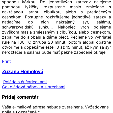
spodnou kôrkou. Do jednotlivých zárezov nalejeme
pomocou lyžičky rozpustené maslo zmiešané s
nakrájanou jarnou cibuľkou, alebo s pretlačeným
cesnekom. Postupne rozhrňujeme jednotlivé zárezy a
natlačíme do nich nakrájaný syr, salámu,
schwarzwaldskú šunku… Nakoniec vrch polejeme
zvyškom masla zmiešaným s cibuľkou, alebo cesnekom,
zabalíme do alobalu a dáme piecť. Pečieme vo vyhriatej
rúre na 180 °C zhruba 20 minút, potom alobal opatrne
otvoríme a dopekáme ešte 10 až 15 minút, až kým sa syr
neroztečie a saláma bude mať pekne zapečené okraje.
Print
Zuzana Homolová
Roláda s čučoriedkami
Čokoládová bábovka s orechami
Pridaj komentár
Vaša e-mailová adresa nebude zverejnená.
Vyžadované
polia sú označené
*