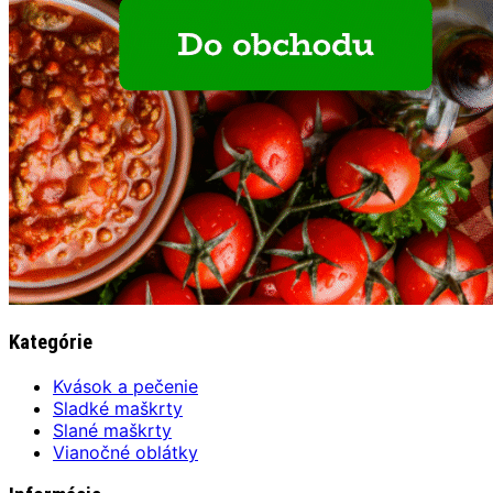
Kategórie
Kvások a pečenie
Sladké maškrty
Slané maškrty
Vianočné oblátky