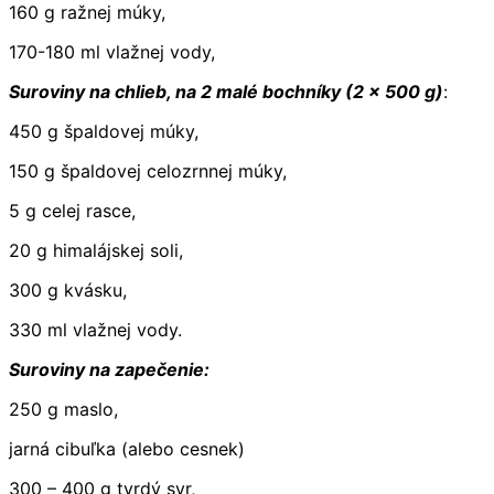
160 g ražnej múky,
170-180 ml vlažnej vody,
Suroviny na chlieb, na 2 malé bochníky (2 x
500 g)
:
450 g špaldovej múky,
150 g špaldovej celozrnnej múky,
5 g celej rasce,
20 g himalájskej soli,
300 g kvásku,
330 ml vlažnej vody.
Suroviny na zapečenie:
250 g maslo,
jarná cibuľka (alebo cesnek)
300 – 400 g tvrdý syr,