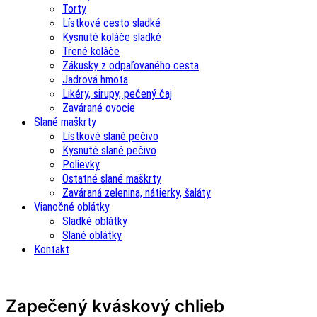
Torty
Lístkové cesto sladké
Kysnuté koláče sladké
Trené koláče
Zákusky z odpaľovaného cesta
Jadrová hmota
Likéry, sirupy, pečený čaj
Zavárané ovocie
Slané maškrty
Lístkové slané pečivo
Kysnuté slané pečivo
Polievky
Ostatné slané maškrty
Zaváraná zelenina, nátierky, šaláty
Vianočné oblátky
Sladké oblátky
Slané oblátky
Kontakt
Zapečený kváskový chlieb