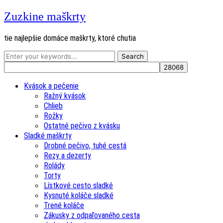
Zuzkine maškrty
tie najlepšie domáce maškrty, ktoré chutia
Kvások a pečenie
Ražný kvások
Chlieb
Rožky
Ostatné pečivo z kvásku
Sladké maškrty
Drobné pečivo, tuhé cestá
Rezy a dezerty
Rolády
Torty
Lístkové cesto sladké
Kysnuté koláče sladké
Trené koláče
Zákusky z odpaľovaného cesta