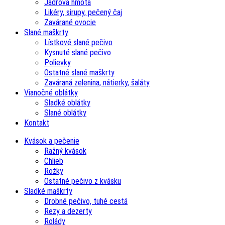
Jadrová hmota
Likéry, sirupy, pečený čaj
Zavárané ovocie
Slané maškrty
Lístkové slané pečivo
Kysnuté slané pečivo
Polievky
Ostatné slané maškrty
Zaváraná zelenina, nátierky, šaláty
Vianočné oblátky
Sladké oblátky
Slané oblátky
Kontakt
Kvások a pečenie
Ražný kvások
Chlieb
Rožky
Ostatné pečivo z kvásku
Sladké maškrty
Drobné pečivo, tuhé cestá
Rezy a dezerty
Rolády