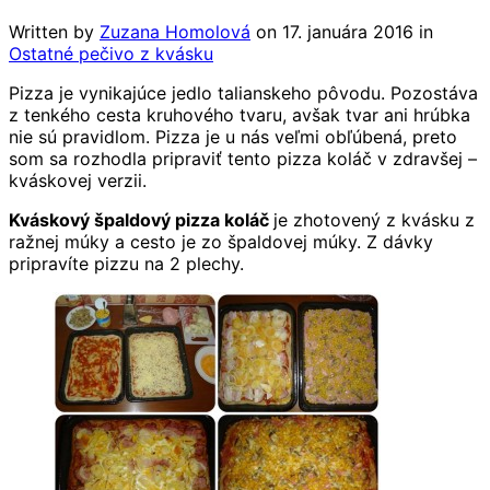
Written by
Zuzana Homolová
on
17. januára 2016
in
Ostatné pečivo z kvásku
Pizza je vynikajúce jedlo talianskeho pôvodu. Pozostáva
z tenkého cesta kruhového tvaru, avšak tvar ani hrúbka
nie sú pravidlom. Pizza je u nás veľmi obľúbená, preto
som sa rozhodla pripraviť tento pizza koláč v zdravšej –
kváskovej verzii.
Kváskový špaldový pizza koláč
je zhotovený z kvásku z
ražnej múky a cesto je zo špaldovej múky. Z dávky
pripravíte pizzu na 2 plechy.