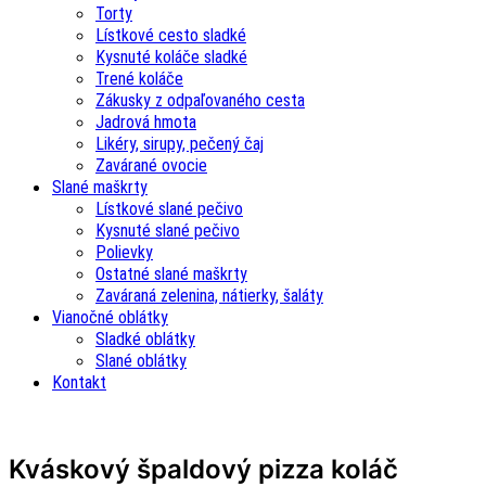
Torty
Lístkové cesto sladké
Kysnuté koláče sladké
Trené koláče
Zákusky z odpaľovaného cesta
Jadrová hmota
Likéry, sirupy, pečený čaj
Zavárané ovocie
Slané maškrty
Lístkové slané pečivo
Kysnuté slané pečivo
Polievky
Ostatné slané maškrty
Zaváraná zelenina, nátierky, šaláty
Vianočné oblátky
Sladké oblátky
Slané oblátky
Kontakt
Kváskový špaldový pizza koláč