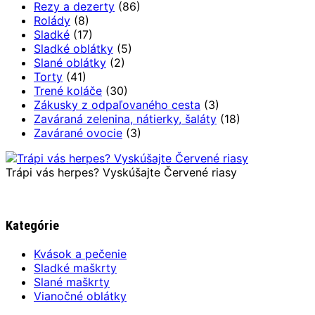
Rezy a dezerty
(86)
Rolády
(8)
Sladké
(17)
Sladké oblátky
(5)
Slané oblátky
(2)
Torty
(41)
Trené koláče
(30)
Zákusky z odpaľovaného cesta
(3)
Zaváraná zelenina, nátierky, šaláty
(18)
Zavárané ovocie
(3)
Trápi vás herpes? Vyskúšajte Červené riasy
Kategórie
Kvások a pečenie
Sladké maškrty
Slané maškrty
Vianočné oblátky