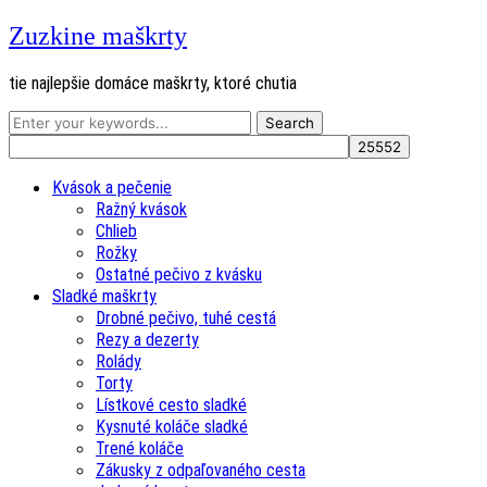
Zuzkine maškrty
tie najlepšie domáce maškrty, ktoré chutia
Kvások a pečenie
Ražný kvások
Chlieb
Rožky
Ostatné pečivo z kvásku
Sladké maškrty
Drobné pečivo, tuhé cestá
Rezy a dezerty
Rolády
Torty
Lístkové cesto sladké
Kysnuté koláče sladké
Trené koláče
Zákusky z odpaľovaného cesta