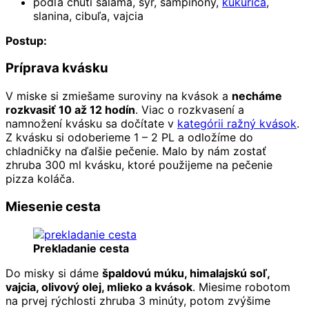
podľa chuti saláma, syr, šampiňóny,
kukurica
,
slanina, cibuľa, vajcia
Postup:
Príprava kvásku
V miske si zmiešame suroviny na kvások a
necháme
rozkvasiť 10 až 12 hodín
. Viac o rozkvasení a
namnožení kvásku sa dočítate v
kategórii ražný kvások
.
Z kvásku si odoberieme 1 – 2 PL a odložíme do
chladničky na ďalšie pečenie. Malo by nám zostať
zhruba 300 ml kvásku, ktoré použijeme na pečenie
pizza koláča.
Miesenie cesta
Prekladanie cesta
Do misky si dáme
špaldovú múku, himalajskú soľ,
vajcia, olivový olej, mlieko a kvások
. Miesime robotom
na prvej rýchlosti zhruba 3 minúty, potom zvýšime