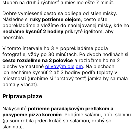
stupeň na druhú rýchlosť a miesime ešte 7 minút.
Dobre vymiesené cesto sa odliepa od stien misky.
Následne si
ruky potrieme olejom
, cesto ešte
poprekladáme a vložíme do naolejovanej misky, kde ho
necháme kysnúť 2 hodiny
prikryté igelitom, aby
neoschlo.
V tomto intervale ho 3 × poprekladáme podľa
fotografie, vždy po 30 minútach. Po dvoch hodinách si
cesto rozdelíme na 2 polovice
a rozložíme ho na 2
plechy vymastené
olivovým olejom
. Na plechoch
ich necháme kysnúť 2 až 3 hodiny podľa teploty v
miestnosti (urobíme si “prstový test”, jamka by sa mala
pomaly vracať).
Príprava pizze
Nakysnuté
potrieme paradajkovým pretlakom a
posypeme pizza korením
. Pridáme salámu, príp. slaninu
(ja som robila jeden koláč so salámou, druhý so
slaninou).