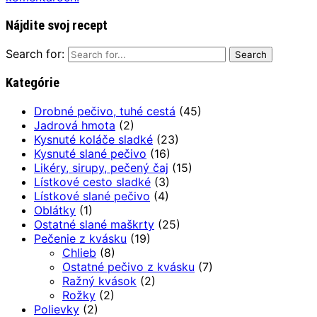
Nájdite svoj recept
Search for:
Kategórie
Drobné pečivo, tuhé cestá
(45)
Jadrová hmota
(2)
Kysnuté koláče sladké
(23)
Kysnuté slané pečivo
(16)
Likéry, sirupy, pečený čaj
(15)
Lístkové cesto sladké
(3)
Lístkové slané pečivo
(4)
Oblátky
(1)
Ostatné slané maškrty
(25)
Pečenie z kvásku
(19)
Chlieb
(8)
Ostatné pečivo z kvásku
(7)
Ražný kvások
(2)
Rožky
(2)
Polievky
(2)