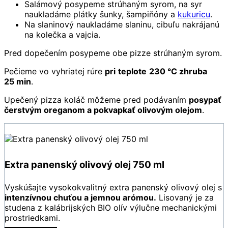
Salámový posypeme strúhaným syrom, na syr
naukladáme plátky šunky, šampiňóny a
kukuricu
.
Na slaninový naukladáme slaninu, cibuľu nakrájanú
na kolečka a vajcia.
Pred dopečením posypeme obe pizze strúhaným syrom.
Pečieme vo vyhriatej rúre
pri
teplote
230 °C zhruba
25 min
.
Upečený pizza koláč môžeme pred podávaním
posypať
čerstvým oreganom a pokvapkať olivovým olejom
.
Extra panenský olivový olej 750 ml
Vyskúšajte vysokokvalitný extra panenský olivový olej s
intenzívnou chuťou a jemnou arómou.
Lisovaný je za
studena z kalábrijských BIO olív výlučne mechanickými
prostriedkami.