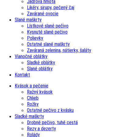
Jadrová hmota
Likéry, sirupy, pečený čaj
Zavárané ovocie
Slané maškrty
Lístkové slané pečivo
Kysnuté slané pečivo
Polievky
Ostatné slané maškrty
Zaváraná zelenina, nátierky, šaláty
Vianočné oblátky
Sladké oblátky
Slané oblátky
Kontakt
Kvások a pečenie
Ražný kvások
Chlieb
Rožky
Ostatné pečivo z kvásku
Sladké maškrty
Drobné pečivo, tuhé cestá
Rezy a dezerty
Rolády