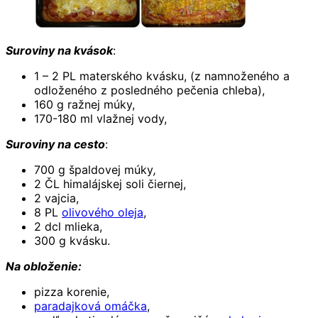
Suroviny na kvások
:
1 – 2 PL materského kvásku, (z namnoženého a
odloženého z posledného pečenia chleba),
160 g ražnej múky,
170-180 ml vlažnej vody,
Suroviny na cesto
:
700 g špaldovej múky
,
2 ČL himalájskej soli čiernej,
2 vajcia,
8 PL
olivového oleja
,
2 dcl mlieka,
300 g kvásku.
Na obloženie:
pizza korenie,
paradajková omáčka
,