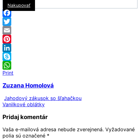
Nakupovať
Facebook
Twitter
Email
Pinterest
LinkedIn
Skype
Print
WhatsApp
Zuzana Homolová
Jahodový zákusok so šľahačkou
Vanilkové oblátky
Pridaj komentár
Vaša e-mailová adresa nebude zverejnená.
Vyžadované
polia sú označené
*