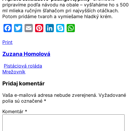
pripravíme podľa návodu na obale – vyšľaháme ho s 500
ml mlieka ručným šľahačom pri najvyšších otáčkach.
Potom pridáme tvaroh a vymiešame hladký krém.
Facebook
Twitter
Email
Pinterest
LinkedIn
Skype
WhatsApp
Print
Zuzana Homolová
Pistáciová roláda
Mrežovník
Pridaj komentár
Vaša e-mailová adresa nebude zverejnená.
Vyžadované
polia sú označené
*
Komentár
*