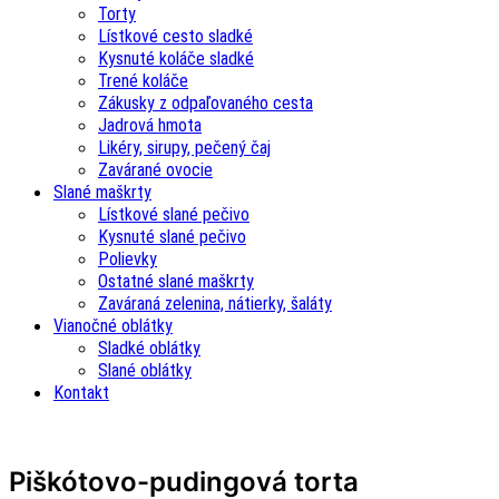
Torty
Lístkové cesto sladké
Kysnuté koláče sladké
Trené koláče
Zákusky z odpaľovaného cesta
Jadrová hmota
Likéry, sirupy, pečený čaj
Zavárané ovocie
Slané maškrty
Lístkové slané pečivo
Kysnuté slané pečivo
Polievky
Ostatné slané maškrty
Zaváraná zelenina, nátierky, šaláty
Vianočné oblátky
Sladké oblátky
Slané oblátky
Kontakt
Piškótovo-pudingová torta