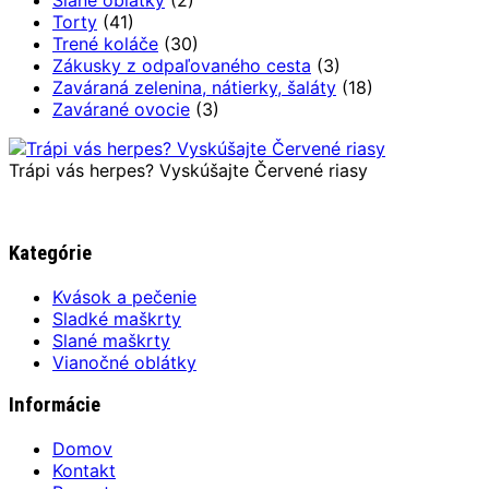
Slané oblátky
(2)
Torty
(41)
Trené koláče
(30)
Zákusky z odpaľovaného cesta
(3)
Zaváraná zelenina, nátierky, šaláty
(18)
Zavárané ovocie
(3)
Trápi vás herpes? Vyskúšajte Červené riasy
Kategórie
Kvások a pečenie
Sladké maškrty
Slané maškrty
Vianočné oblátky
Informácie
Domov
Kontakt