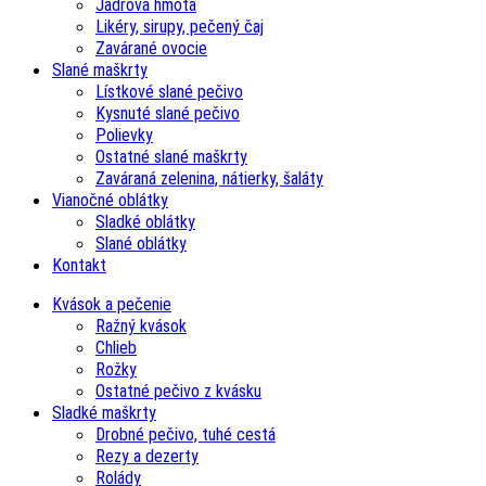
Jadrová hmota
Likéry, sirupy, pečený čaj
Zavárané ovocie
Slané maškrty
Lístkové slané pečivo
Kysnuté slané pečivo
Polievky
Ostatné slané maškrty
Zaváraná zelenina, nátierky, šaláty
Vianočné oblátky
Sladké oblátky
Slané oblátky
Kontakt
Kvások a pečenie
Ražný kvások
Chlieb
Rožky
Ostatné pečivo z kvásku
Sladké maškrty
Drobné pečivo, tuhé cestá
Rezy a dezerty
Rolády