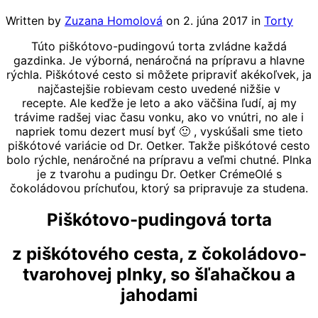
Written by
Zuzana Homolová
on
2. júna 2017
in
Torty
Túto piškótovo-pudingovú torta zvládne každá
gazdinka. Je výborná, nenáročná na prípravu a hlavne
rýchla. Piškótové cesto si môžete pripraviť akékoľvek, ja
najčastejšie robievam cesto uvedené nižšie v
recepte. Ale keďže je leto a ako väčšina ľudí, aj my
trávime radšej viac času vonku, ako vo vnútri, no ale i
napriek tomu dezert musí byť 🙂 , vyskúšali sme tieto
piškótové variácie od Dr. Oetker. Takže piškótové cesto
bolo rýchle, nenáročné na prípravu a veľmi chutné. Plnka
je z tvarohu a pudingu Dr. Oetker CrémeOlé s
čokoládovou príchuťou, ktorý sa pripravuje za studena.
Piškótovo-pudingová torta
z piškótového cesta, z čokoládovo-
tvarohovej plnky, so šľahačkou a
jahodami