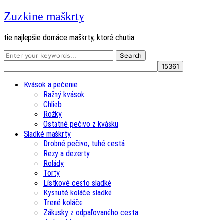
Zuzkine maškrty
tie najlepšie domáce maškrty, ktoré chutia
Kvások a pečenie
Ražný kvások
Chlieb
Rožky
Ostatné pečivo z kvásku
Sladké maškrty
Drobné pečivo, tuhé cestá
Rezy a dezerty
Rolády
Torty
Lístkové cesto sladké
Kysnuté koláče sladké
Trené koláče
Zákusky z odpaľovaného cesta