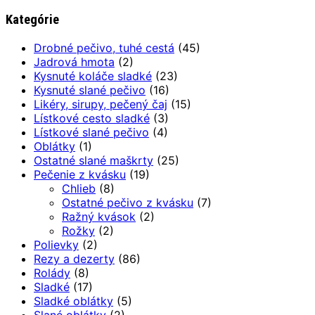
Kategórie
Drobné pečivo, tuhé cestá
(45)
Jadrová hmota
(2)
Kysnuté koláče sladké
(23)
Kysnuté slané pečivo
(16)
Likéry, sirupy, pečený čaj
(15)
Lístkové cesto sladké
(3)
Lístkové slané pečivo
(4)
Oblátky
(1)
Ostatné slané maškrty
(25)
Pečenie z kvásku
(19)
Chlieb
(8)
Ostatné pečivo z kvásku
(7)
Ražný kvások
(2)
Rožky
(2)
Polievky
(2)
Rezy a dezerty
(86)
Rolády
(8)
Sladké
(17)
Sladké oblátky
(5)