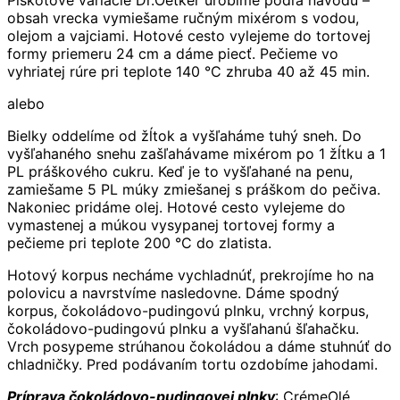
Piškótové variácie Dr.Oetker urobíme podľa návodu –
obsah vrecka vymiešame ručným mixérom s vodou,
olejom a vajciami. Hotové cesto vylejeme do tortovej
formy priemeru 24 cm a dáme piecť. Pečieme vo
vyhriatej rúre pri teplote 140 °C zhruba 40 až 45 min.
alebo
Bielky oddelíme od žĺtok a vyšľaháme tuhý sneh. Do
vyšľahaného snehu zašľahávame mixérom po 1 žĺtku a 1
PL práškového cukru. Keď je to vyšľahané na penu,
zamiešame 5 PL múky zmiešanej s práškom do pečiva.
Nakoniec pridáme olej. Hotové cesto vylejeme do
vymastenej a múkou vysypanej tortovej formy a
pečieme pri teplote 200 °C do zlatista.
Hotový korpus necháme vychladnúť, prekrojíme ho na
polovicu a navrstvíme nasledovne. Dáme spodný
korpus, čokoládovo-pudingovú plnku, vrchný korpus,
čokoládovo-pudingovú plnku a vyšľahanú šľahačku.
Vrch posypeme strúhanou čokoládou a dáme stuhnúť do
chladničky. Pred podávaním tortu ozdobíme jahodami.
Príprava čokoládovo-pudingovej plnky
: CrémeOlé