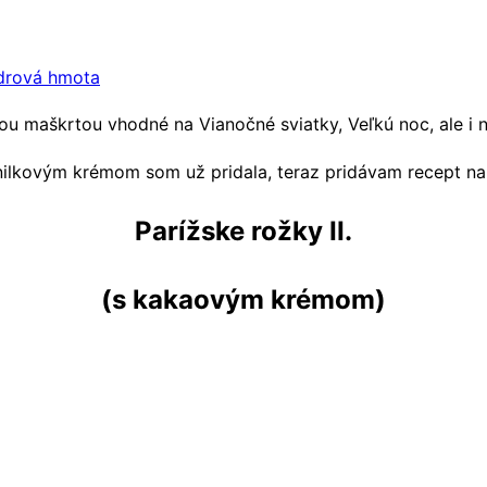
drová hmota
ou maškrtou vhodné na Vianočné sviatky, Veľkú noc, ale i 
anilkovým krémom som už pridala, teraz pridávam recept n
Parížske rožky II.
(s kakaovým krémom)