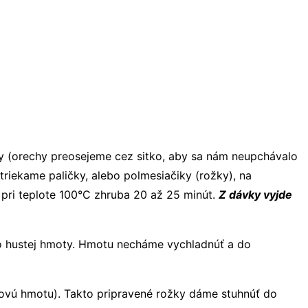
y (orechy preosejeme cez sitko, aby sa nám neupchávalo
iekame paličky, alebo polmesiačiky (rožky), na
 pri teplote 100°C zhruba 20 až 25 minút.
Z dávky vyjde
o hustej hmoty. Hmotu necháme vychladnúť a do
ovú hmotu). Takto pripravené rožky dáme stuhnúť do