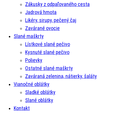
Zákusky z odpaľovaného cesta
Jadrová hmota
Likéry, sirupy, pečený čaj
Zavárané ovocie
Slané maškrty
Lístkové slané pečivo
Kysnuté slané pečivo
Polievky
Ostatné slané maškrty
Zaváraná zelenina, nátierky, šaláty
Vianočné oblátky
Sladké oblátky
Slané oblátky
Kontakt