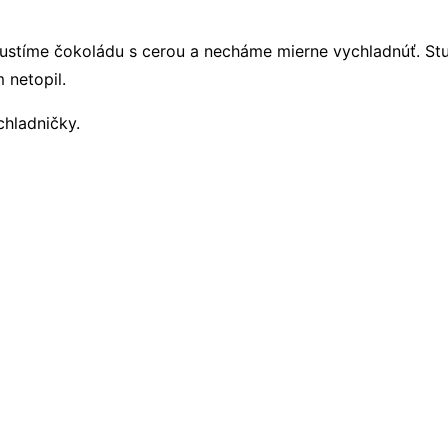
stíme čokoládu s cerou a necháme mierne vychladnúť. Stuh
 netopil.
hladničky.