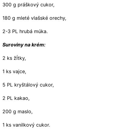
300 g práškový cukor,
180 g mleté vlašské orechy,
2-3 PL hrubá múka.
Suroviny na krém:
2 ks žĺtky,
1 ks vajce,
5 PL kryštálový cukor,
2 PL kakao,
200 g maslo,
1 ks vanilkový cukor.