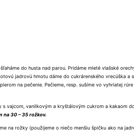
šľaháme do husta nad parou. Pridáme mleté vlašské orech
otovú jadrovú hmotu dáme do cukrárenského vrecúška a str
ierom na pečenie. Pečieme, resp. sušíme vo vyhriatej rúre
y s vajcom, vanilkovým a kryštálovým cukrom a kakaom d
m na 30 – 35 rožkov.
e na rožky (použijeme o niečo menšiu špičku ako na jadr