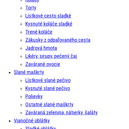
Torty
Lístkové cesto sladké
Kysnuté koláče sladké
Trené koláče
Zákusky z odpaľovaného cesta
Jadrová hmota
Likéry, sirupy, pečený čaj
Zavárané ovocie
Slané maškrty
Lístkové slané pečivo
Kysnuté slané pečivo
Polievky
Ostatné slané maškrty
Zaváraná zelenina, nátierky, šaláty
Vianočné oblátky
Sladké oblátky