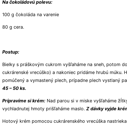
Na čokoládovú polevu:
100 g čokoláda na varenie
80 g cera.
Postup:
Bielky s práškovým cukrom vyšľaháme na sneh, potom do
cukrárenské vrecúško) a nakoniec pridáme hrubú múku. H
pomúčený a vymastený plech, prípadne plech vystlaný pap
45 – 50 ks.
Prípravíme si krém:
Nad parou si v miske vyšľaháme žĺtk
vychladnutej hmoty prišľaháme maslo.
Z dávky vyjde kré
Hotový krém pomocou cukrárenského vrecúška nastriekam