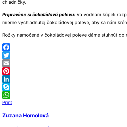
chladničky.
Pripravíme si čokoládovú polevu:
Vo vodnom kúpeli rozpu
mierne vychladnutej čokoládovej poleve, aby sa nám krém
Rožky namočené v čokoládovej poleve dáme stuhnúť do c
Facebook
Twitter
Email
Pinterest
LinkedIn
Skype
Print
WhatsApp
Zuzana Homolová