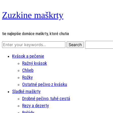
Zuzkine maškrty
tie najlepšie domáce maškrty, ktoré chutia
Kvások a pečenie
Ražný kvások
Chlieb
Rožky
Ostatné pečivo z kvásku
Sladké maškrty
Drobné pečivo, tuhé cestá
Rezy a dezerty
Rolády