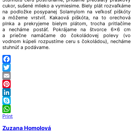
cukor, sušené mlieko a vymiesime. Biely plát rozvaľkáme
na podložke posypanej Solamylom na veľkosť piškóty
a môžeme vrstviť. Kakaová piškóta, na to orechová
plnka a prekryjeme bielym plátom, trocha pritlačíme
a necháme postáť. Pokrájame na štvorce 6×6 cm
a priečne namáčame do čokoládovej polevy (vo
vodnom kúpeli rozpustíme ceru s čokoládou), necháme
stuhnúť a podávame.
Facebook
Twitter
Email
Pinterest
LinkedIn
Skype
Print
WhatsApp
Zuzana Homolová