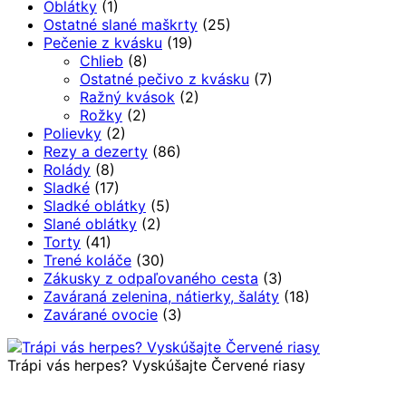
Oblátky
(1)
Ostatné slané maškrty
(25)
Pečenie z kvásku
(19)
Chlieb
(8)
Ostatné pečivo z kvásku
(7)
Ražný kvások
(2)
Rožky
(2)
Polievky
(2)
Rezy a dezerty
(86)
Rolády
(8)
Sladké
(17)
Sladké oblátky
(5)
Slané oblátky
(2)
Torty
(41)
Trené koláče
(30)
Zákusky z odpaľovaného cesta
(3)
Zaváraná zelenina, nátierky, šaláty
(18)
Zavárané ovocie
(3)
Trápi vás herpes? Vyskúšajte Červené riasy