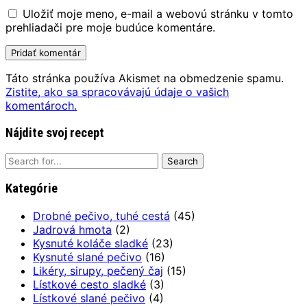
Uložiť moje meno, e-mail a webovú stránku v tomto
prehliadači pre moje budúce komentáre.
Táto stránka používa Akismet na obmedzenie spamu.
Zistite, ako sa spracovávajú údaje o vašich
komentároch.
Nájdite svoj recept
Search
for:
Kategórie
Drobné pečivo, tuhé cestá
(45)
Jadrová hmota
(2)
Kysnuté koláče sladké
(23)
Kysnuté slané pečivo
(16)
Likéry, sirupy, pečený čaj
(15)
Lístkové cesto sladké
(3)
Lístkové slané pečivo
(4)