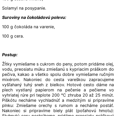
Solamyl na posypanie.
Suroviny na čokoládovú polevu:
100 g čokoláda na varenie,
100 g cera.
Postup:
Žĺtky vymiešame s cukrom do peny, potom pridáme olej,
vodu, preosiatu múku zmiešanú s kypriacim práškom do
pečiva, kakao a všetko spolu dobre vymiešame ručným
mixérom. Nakoniec do cesta vareškou zapracujeme
vyšľahaný tuhý sneh z bielkov. Hotové cesto dáme na
plech vystlaný papierom na pečenie a pečieme vo
vyhriatej rúre pri teplote 200 °C zhruba 20 až 25 minút.
Piškótu necháme vychladnúť a medzitým si pripravíme
plnku: Zmiešame orechy s rumom a necháme postáť.
Nakoniec si pripravíme biely plát (poťahovú hmotu):
Stuhnutú ceru postrúhame, pridáme preosiaty práškový