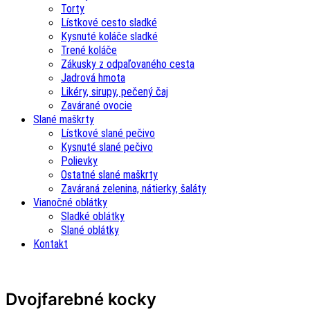
Torty
Lístkové cesto sladké
Kysnuté koláče sladké
Trené koláče
Zákusky z odpaľovaného cesta
Jadrová hmota
Likéry, sirupy, pečený čaj
Zavárané ovocie
Slané maškrty
Lístkové slané pečivo
Kysnuté slané pečivo
Polievky
Ostatné slané maškrty
Zaváraná zelenina, nátierky, šaláty
Vianočné oblátky
Sladké oblátky
Slané oblátky
Kontakt
Dvojfarebné kocky