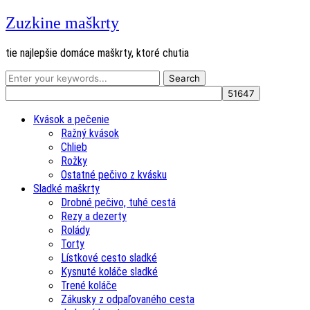
Zuzkine maškrty
tie najlepšie domáce maškrty, ktoré chutia
Kvások a pečenie
Ražný kvások
Chlieb
Rožky
Ostatné pečivo z kvásku
Sladké maškrty
Drobné pečivo, tuhé cestá
Rezy a dezerty
Rolády
Torty
Lístkové cesto sladké
Kysnuté koláče sladké
Trené koláče
Zákusky z odpaľovaného cesta