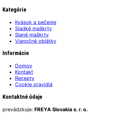
Kategórie
Kvások a pečenie
Sladké maškrty
Slané maškrty
Vianočné oblátky
Informácie
Domov
Kontakt
Recepty
Cookie pravidlá
Kontaktné údaje
prevádzkuje:
FREYA Slovakia s. r. o.
Trenčianska Turná 134, 913 21
IČO: 45 399 816 / DIČ: 2022 961 655
E-mail:
jem@zuzkinemaskrty.sk