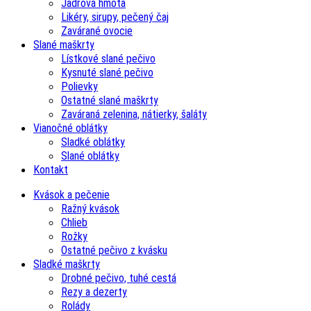
Jadrová hmota
Likéry, sirupy, pečený čaj
Zavárané ovocie
Slané maškrty
Lístkové slané pečivo
Kysnuté slané pečivo
Polievky
Ostatné slané maškrty
Zaváraná zelenina, nátierky, šaláty
Vianočné oblátky
Sladké oblátky
Slané oblátky
Kontakt
Kvások a pečenie
Ražný kvások
Chlieb
Rožky
Ostatné pečivo z kvásku
Sladké maškrty
Drobné pečivo, tuhé cestá
Rezy a dezerty
Rolády