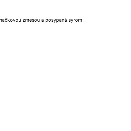
šľahačkovou zmesou a posypaná syrom
.