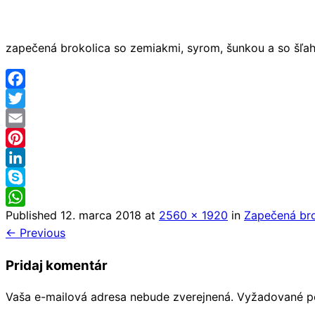
zapečená brokolica so zemiakmi, syrom, šunkou a so šľ
Facebook
Twitter
Email
Pinterest
LinkedIn
Skype
Published
12. marca 2018
at
2560 × 1920
in
Zapečená bro
WhatsApp
← Previous
Pridaj komentár
Vaša e-mailová adresa nebude zverejnená.
Vyžadované p