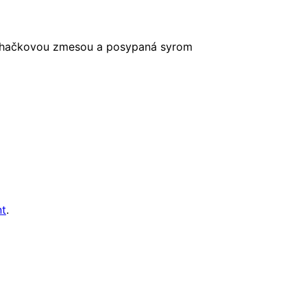
šľahačkovou zmesou a posypaná syrom
nt
.