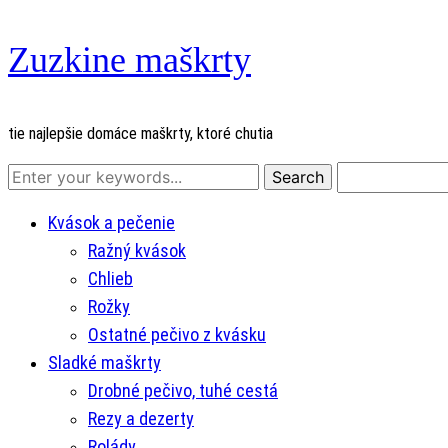
Zuzkine maškrty
tie najlepšie domáce maškrty, ktoré chutia
Kvások a pečenie
Ražný kvások
Chlieb
Rožky
Ostatné pečivo z kvásku
Sladké maškrty
Drobné pečivo, tuhé cestá
Rezy a dezerty
Rolády