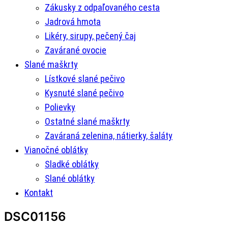
Zákusky z odpaľovaného cesta
Jadrová hmota
Likéry, sirupy, pečený čaj
Zavárané ovocie
Slané maškrty
Lístkové slané pečivo
Kysnuté slané pečivo
Polievky
Ostatné slané maškrty
Zaváraná zelenina, nátierky, šaláty
Vianočné oblátky
Sladké oblátky
Slané oblátky
Kontakt
DSC01156