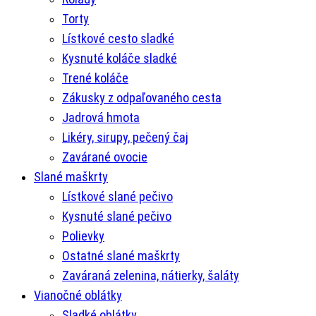
Torty
Lístkové cesto sladké
Kysnuté koláče sladké
Trené koláče
Zákusky z odpaľovaného cesta
Jadrová hmota
Likéry, sirupy, pečený čaj
Zavárané ovocie
Slané maškrty
Lístkové slané pečivo
Kysnuté slané pečivo
Polievky
Ostatné slané maškrty
Zaváraná zelenina, nátierky, šaláty
Vianočné oblátky
Sladké oblátky