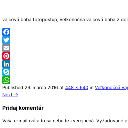
vajcová baba fotopostup, veľkonočná vajcová baba z do
Facebook
Twitter
Email
Pinterest
LinkedIn
Skype
Published
26. marca 2016
at
448 × 640
in
Veľkonočná va
WhatsApp
Next →
Pridaj komentár
Vaša e-mailová adresa nebude zverejnená.
Vyžadované p