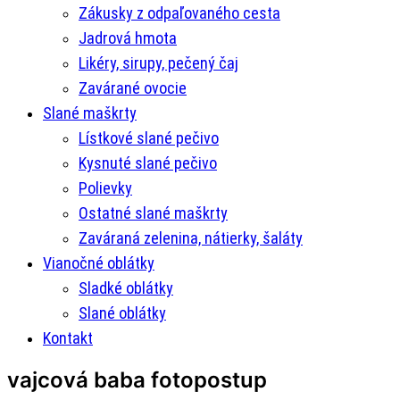
Zákusky z odpaľovaného cesta
Jadrová hmota
Likéry, sirupy, pečený čaj
Zavárané ovocie
Slané maškrty
Lístkové slané pečivo
Kysnuté slané pečivo
Polievky
Ostatné slané maškrty
Zaváraná zelenina, nátierky, šaláty
Vianočné oblátky
Sladké oblátky
Slané oblátky
Kontakt
vajcová baba fotopostup