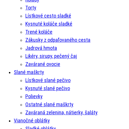
Torty
Lístkové cesto sladké
Kysnuté koláče sladké
Trené koláče
Zákusky z odpaľovaného cesta
Jadrová hmota
Likéry, sirupy, pečený čaj
Zavárané ovocie
Slané maškrty
Lístkové slané pečivo
Kysnuté slané pečivo
Polievky
Ostatné slané maškrty
Zaváraná zelenina, nátierky, šaláty
Vianočné oblátky
Sladké oblátky