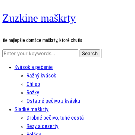
Zuzkine maškrty
tie najlepšie domáce maškrty, ktoré chutia
Kvások a pečenie
Ražný kvások
Chlieb
Rožky
Ostatné pečivo z kvásku
Sladké maškrty
Drobné pečivo, tuhé cestá
Rezy a dezerty
Rolády