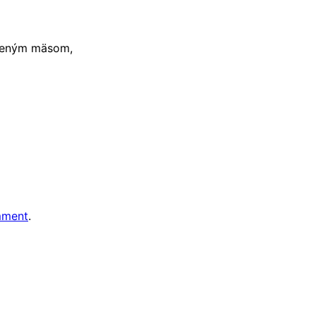
údeným mäsom,
mment
.