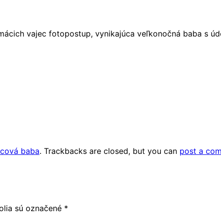
mácich vajec fotopostup, vynikajúca veľkonočná baba s 
jcová baba
. Trackbacks are closed, but you can
post a co
olia sú označené
*