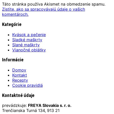
Táto stránka používa Akismet na obmedzenie spamu.
Zistite, ako sa spracovávajú údaje o vašich
komentároch.
Kategórie
Kvások a pečenie
Sladké maškrty
Slané maškrty
Vianočné oblátky
Informácie
Domov
Kontakt
Recepty
Cookie pravidlá
Kontaktné údaje
prevádzkuje:
FREYA Slovakia s. r. o.
Trenčianska Turná 134, 913 21