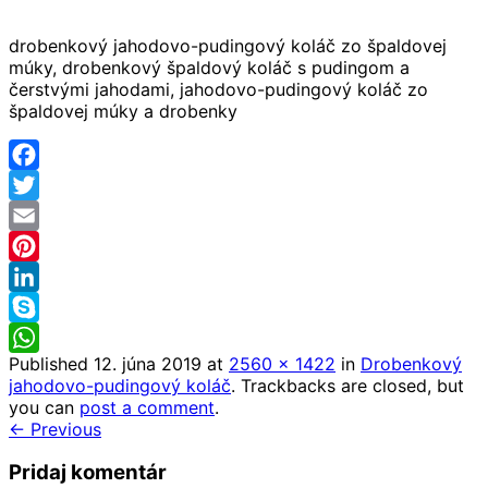
drobenkový jahodovo-pudingový koláč zo špaldovej
múky, drobenkový špaldový koláč s pudingom a
čerstvými jahodami, jahodovo-pudingový koláč zo
špaldovej múky a drobenky
Facebook
Twitter
Email
Pinterest
LinkedIn
Skype
Published
12. júna 2019
at
2560 × 1422
in
Drobenkový
WhatsApp
jahodovo-pudingový koláč
. Trackbacks are closed, but
you can
post a comment
.
← Previous
Pridaj komentár