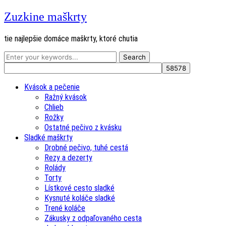
Zuzkine maškrty
tie najlepšie domáce maškrty, ktoré chutia
Kvások a pečenie
Ražný kvások
Chlieb
Rožky
Ostatné pečivo z kvásku
Sladké maškrty
Drobné pečivo, tuhé cestá
Rezy a dezerty
Rolády
Torty
Lístkové cesto sladké
Kysnuté koláče sladké
Trené koláče
Zákusky z odpaľovaného cesta