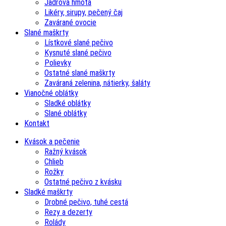
Jadrová hmota
Likéry, sirupy, pečený čaj
Zavárané ovocie
Slané maškrty
Lístkové slané pečivo
Kysnuté slané pečivo
Polievky
Ostatné slané maškrty
Zaváraná zelenina, nátierky, šaláty
Vianočné oblátky
Sladké oblátky
Slané oblátky
Kontakt
Kvások a pečenie
Ražný kvások
Chlieb
Rožky
Ostatné pečivo z kvásku
Sladké maškrty
Drobné pečivo, tuhé cestá
Rezy a dezerty
Rolády