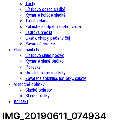
Torty
Lístkové cesto sladké
Kysnuté koláče sladké
Trené koláče
Zákusky z odpaľovaného cesta
Jadrová hmota
Likéry, sirupy, pečený čaj
Zavárané ovocie
Slané maškrty
Lístkové slané pečivo
Kysnuté slané pečivo
Polievky
Ostatné slané maškrty
Zaváraná zelenina, nátierky, šaláty
Vianočné oblátky
Sladké oblátky
Slané oblátky
Kontakt
IMG_20190611_074934