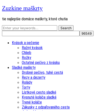
Zuzkine maškrty
tie najlepšie domáce maškrty, ktoré chutia
Kvások a pečenie
Ražný kvások
Chlieb
Rožky
Ostatné pečivo z kvásku
Sladké maškrty
Drobné pečivo, tuhé cestá
Rezy a dezerty
Rolády
Torty
Lístkové cesto sladké
Kysnuté koláče sladké
Trené koláče
Zákusky z odpaľovaného cesta