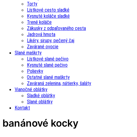
Torty
Lístkové cesto sladké
Kysnuté koláče sladké
Trené koláče
Zákusky z odpaľovaného cesta
Jadrová hmota
Likéry, sirupy, pečený čaj
Zavárané ovocie
Slané maškrty
Lístkové slané pečivo
Kysnuté slané pečivo
Polievky
Ostatné slané maškrty
Zaváraná zelenina, nátierky, šaláty
Vianočné oblátky
Sladké oblátky
Slané oblátky
Kontakt
banánové kocky