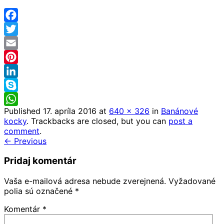
Facebook
Twitter
Email
Pinterest
LinkedIn
Skype
Published
17. apríla 2016
at
640 × 326
in
Banánové
WhatsApp
kocky
. Trackbacks are closed, but you can
post a
comment
.
← Previous
Pridaj komentár
Vaša e-mailová adresa nebude zverejnená.
Vyžadované
polia sú označené
*
Komentár
*