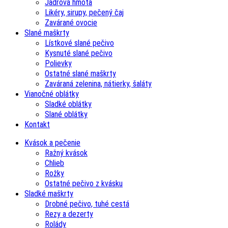
Jadrová hmota
Likéry, sirupy, pečený čaj
Zavárané ovocie
Slané maškrty
Lístkové slané pečivo
Kysnuté slané pečivo
Polievky
Ostatné slané maškrty
Zaváraná zelenina, nátierky, šaláty
Vianočné oblátky
Sladké oblátky
Slané oblátky
Kontakt
Kvások a pečenie
Ražný kvások
Chlieb
Rožky
Ostatné pečivo z kvásku
Sladké maškrty
Drobné pečivo, tuhé cestá
Rezy a dezerty
Rolády