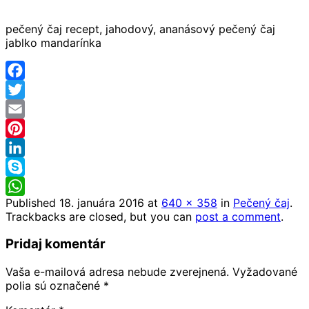
pečený čaj recept, jahodový, ananásový pečený čaj
jablko mandarínka
Facebook
Twitter
Email
Pinterest
LinkedIn
Skype
Published
18. januára 2016
at
640 × 358
in
Pečený čaj
.
WhatsApp
Trackbacks are closed, but you can
post a comment
.
Pridaj komentár
Vaša e-mailová adresa nebude zverejnená.
Vyžadované
polia sú označené
*