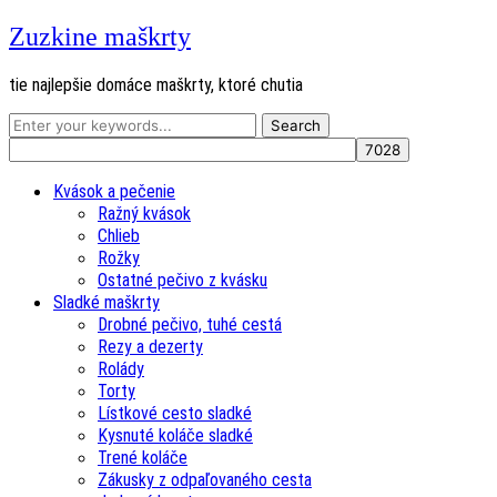
Zuzkine maškrty
tie najlepšie domáce maškrty, ktoré chutia
Kvások a pečenie
Ražný kvások
Chlieb
Rožky
Ostatné pečivo z kvásku
Sladké maškrty
Drobné pečivo, tuhé cestá
Rezy a dezerty
Rolády
Torty
Lístkové cesto sladké
Kysnuté koláče sladké
Trené koláče
Zákusky z odpaľovaného cesta