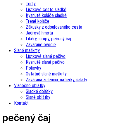
Torty
Lístkové cesto sladké
Kysnuté koláče sladké
Trené koláče
Zákusky z odpaľovaného cesta
Jadrová hmota
Likéry, sirupy, pečený čaj
Zavárané ovocie
Slané maškrty
Lístkové slané pečivo
Kysnuté slané pečivo
Polievky
Ostatné slané maškrty
Zaváraná zelenina, nátierky, šaláty
Vianočné oblátky
Sladké oblátky
Slané oblátky
Kontakt
pečený čaj