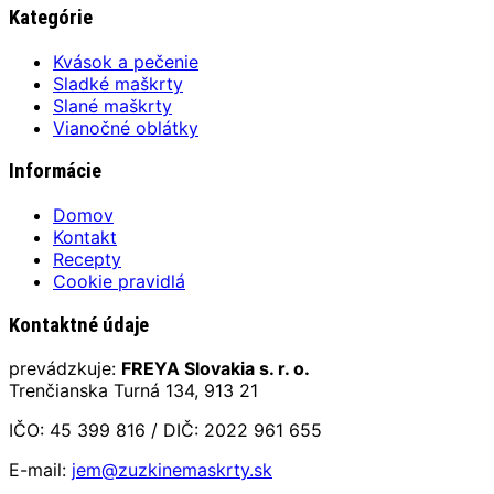
Kategórie
Kvások a pečenie
Sladké maškrty
Slané maškrty
Vianočné oblátky
Informácie
Domov
Kontakt
Recepty
Cookie pravidlá
Kontaktné údaje
prevádzkuje:
FREYA Slovakia s. r. o.
Trenčianska Turná 134, 913 21
IČO: 45 399 816 / DIČ: 2022 961 655
E-mail:
jem@zuzkinemaskrty.sk