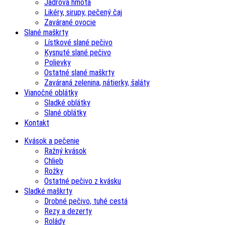
Jadrová hmota
Likéry, sirupy, pečený čaj
Zavárané ovocie
Slané maškrty
Lístkové slané pečivo
Kysnuté slané pečivo
Polievky
Ostatné slané maškrty
Zaváraná zelenina, nátierky, šaláty
Vianočné oblátky
Sladké oblátky
Slané oblátky
Kontakt
Kvások a pečenie
Ražný kvások
Chlieb
Rožky
Ostatné pečivo z kvásku
Sladké maškrty
Drobné pečivo, tuhé cestá
Rezy a dezerty
Rolády