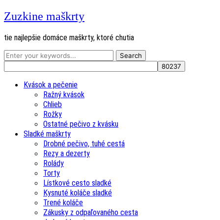
Zuzkine maškrty
tie najlepšie domáce maškrty, ktoré chutia
Kvások a pečenie
Ražný kvások
Chlieb
Rožky
Ostatné pečivo z kvásku
Sladké maškrty
Drobné pečivo, tuhé cestá
Rezy a dezerty
Rolády
Torty
Lístkové cesto sladké
Kysnuté koláče sladké
Trené koláče
Zákusky z odpaľovaného cesta