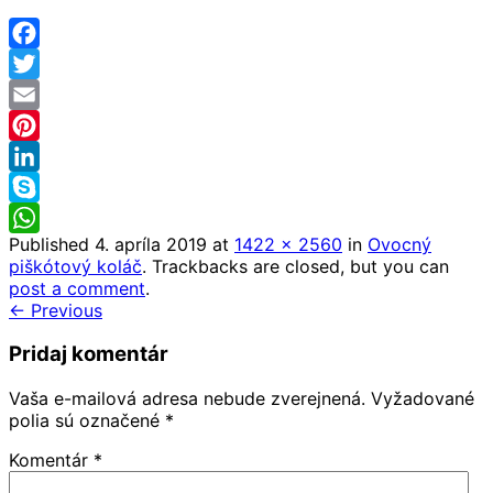
Facebook
Twitter
Email
Pinterest
LinkedIn
Skype
Published
4. apríla 2019
at
1422 × 2560
in
Ovocný
WhatsApp
piškótový koláč
. Trackbacks are closed, but you can
post a comment
.
← Previous
Pridaj komentár
Vaša e-mailová adresa nebude zverejnená.
Vyžadované
polia sú označené
*
Komentár
*