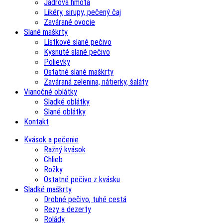
Jadrová hmota
Likéry, sirupy, pečený čaj
Zavárané ovocie
Slané maškrty
Lístkové slané pečivo
Kysnuté slané pečivo
Polievky
Ostatné slané maškrty
Zaváraná zelenina, nátierky, šaláty
Vianočné oblátky
Sladké oblátky
Slané oblátky
Kontakt
Kvások a pečenie
Ražný kvások
Chlieb
Rožky
Ostatné pečivo z kvásku
Sladké maškrty
Drobné pečivo, tuhé cestá
Rezy a dezerty
Rolády