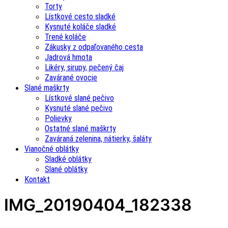
Torty
Lístkové cesto sladké
Kysnuté koláče sladké
Trené koláče
Zákusky z odpaľovaného cesta
Jadrová hmota
Likéry, sirupy, pečený čaj
Zavárané ovocie
Slané maškrty
Lístkové slané pečivo
Kysnuté slané pečivo
Polievky
Ostatné slané maškrty
Zaváraná zelenina, nátierky, šaláty
Vianočné oblátky
Sladké oblátky
Slané oblátky
Kontakt
IMG_20190404_182338