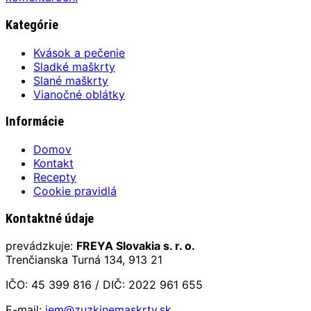
Kategórie
Kvások a pečenie
Sladké maškrty
Slané maškrty
Vianočné oblátky
Informácie
Domov
Kontakt
Recepty
Cookie pravidlá
Kontaktné údaje
prevádzkuje:
FREYA Slovakia s. r. o.
Trenčianska Turná 134, 913 21
IČO: 45 399 816 / DIČ: 2022 961 655
E-mail:
jem@zuzkinemaskrty.sk