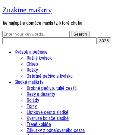
Zuzkine maškrty
tie najlepšie domáce maškrty, ktoré chutia
Kvások a pečenie
Ražný kvások
Chlieb
Rožky
Ostatné pečivo z kvásku
Sladké maškrty
Drobné pečivo, tuhé cestá
Rezy a dezerty
Rolády
Torty
Lístkové cesto sladké
Kysnuté koláče sladké
Trené koláče
Zákusky z odpaľovaného cesta