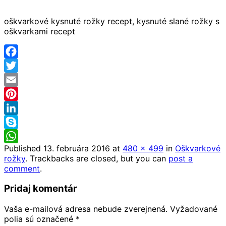
oškvarkové kysnuté rožky recept, kysnuté slané rožky s
oškvarkami recept
Facebook
Twitter
Email
Pinterest
LinkedIn
Skype
Published
13. februára 2016
at
480 × 499
in
Oškvarkové
WhatsApp
rožky
. Trackbacks are closed, but you can
post a
comment
.
Pridaj komentár
Vaša e-mailová adresa nebude zverejnená.
Vyžadované
polia sú označené
*