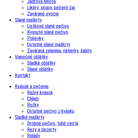
Jadrová hmota
Likéry, sirupy, pečený čaj
Zavárané ovocie
Slané maškrty
Lístkové slané pečivo
Kysnuté slané pečivo
Polievky
Ostatné slané maškrty
Zaváraná zelenina, nátierky, šaláty
Vianočné oblátky
Sladké oblátky
Slané oblátky
Kontakt
Kvások a pečenie
Ražný kvások
Chlieb
Rožky
Ostatné pečivo z kvásku
Sladké maškrty
Drobné pečivo, tuhé cestá
Rezy a dezerty
Rolády