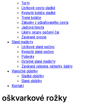
Torty
Lístkové cesto sladké
Kysnuté koláče sladké
Trené koláče
Zákusky z odpaľovaného cesta
Jadrová hmota
Likéry, sirupy, pečený čaj
Zavárané ovocie
Slané maškrty
Lístkové slané pečivo
Kysnuté slané pečivo
Polievky
Ostatné slané maškrty
Zaváraná zelenina, nátierky, šaláty
Vianočné oblátky
Sladké oblátky
Slané oblátky
Kontakt
oškvarkové rožky