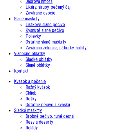
Jadrová hmota
Likéry, sirupy, pečený čaj
Zavárané ovocie
Slané maškrty
Lístkové slané pečivo
Kysnuté slané pečivo
Polievky
Ostatné slané maškrty
Zaváraná zelenina, nátierky, šaláty
Vianočné oblátky
Sladké oblátky
Slané oblátky
Kontakt
Kvások a pečenie
Ražný kvások
Chlieb
Rožky
Ostatné pečivo z kvásku
Sladké maškrty
Drobné pečivo, tuhé cestá
Rezy a dezerty
Rolády