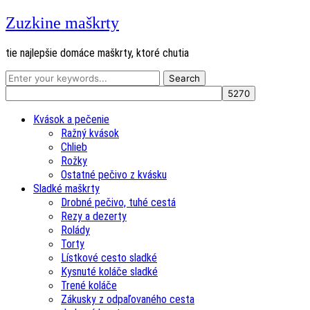
Zuzkine maškrty
tie najlepšie domáce maškrty, ktoré chutia
Kvások a pečenie
Ražný kvások
Chlieb
Rožky
Ostatné pečivo z kvásku
Sladké maškrty
Drobné pečivo, tuhé cestá
Rezy a dezerty
Rolády
Torty
Lístkové cesto sladké
Kysnuté koláče sladké
Trené koláče
Zákusky z odpaľovaného cesta