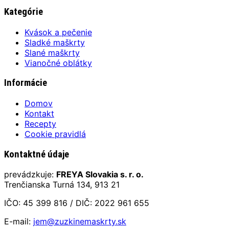
Kategórie
Kvások a pečenie
Sladké maškrty
Slané maškrty
Vianočné oblátky
Informácie
Domov
Kontakt
Recepty
Cookie pravidlá
Kontaktné údaje
prevádzkuje:
FREYA Slovakia s. r. o.
Trenčianska Turná 134, 913 21
IČO: 45 399 816 / DIČ: 2022 961 655
E-mail:
jem@zuzkinemaskrty.sk