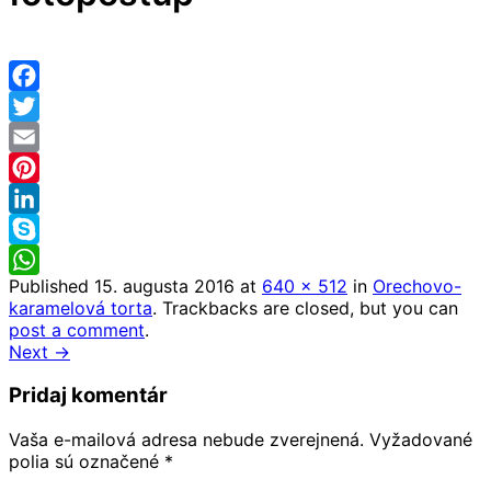
Facebook
Twitter
Email
Pinterest
LinkedIn
Skype
Published
15. augusta 2016
at
640 × 512
in
Orechovo-
WhatsApp
karamelová torta
. Trackbacks are closed, but you can
post a comment
.
Next →
Pridaj komentár
Vaša e-mailová adresa nebude zverejnená.
Vyžadované
polia sú označené
*