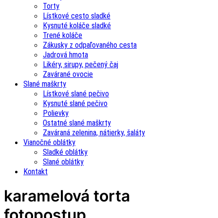
Torty
Lístkové cesto sladké
Kysnuté koláče sladké
Trené koláče
Zákusky z odpaľovaného cesta
Jadrová hmota
Likéry, sirupy, pečený čaj
Zavárané ovocie
Slané maškrty
Lístkové slané pečivo
Kysnuté slané pečivo
Polievky
Ostatné slané maškrty
Zaváraná zelenina, nátierky, šaláty
Vianočné oblátky
Sladké oblátky
Slané oblátky
Kontakt
karamelová torta
fotopostup