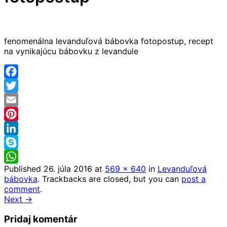
fenomenálna levanduľová bábovka fotopostup, recept
na vynikajúcu bábovku z levandule
Facebook
Twitter
Email
Pinterest
LinkedIn
Skype
Published
26. júla 2016
at
569 × 640
in
Levanduľová
WhatsApp
bábovka
. Trackbacks are closed, but you can
post a
comment
.
Next →
Pridaj komentár