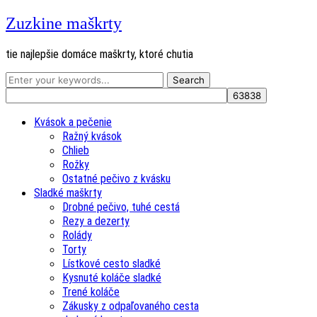
Zuzkine maškrty
tie najlepšie domáce maškrty, ktoré chutia
Kvások a pečenie
Ražný kvások
Chlieb
Rožky
Ostatné pečivo z kvásku
Sladké maškrty
Drobné pečivo, tuhé cestá
Rezy a dezerty
Rolády
Torty
Lístkové cesto sladké
Kysnuté koláče sladké
Trené koláče
Zákusky z odpaľovaného cesta