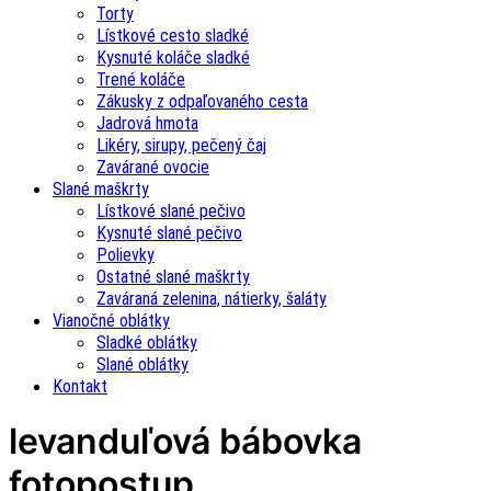
Torty
Lístkové cesto sladké
Kysnuté koláče sladké
Trené koláče
Zákusky z odpaľovaného cesta
Jadrová hmota
Likéry, sirupy, pečený čaj
Zavárané ovocie
Slané maškrty
Lístkové slané pečivo
Kysnuté slané pečivo
Polievky
Ostatné slané maškrty
Zaváraná zelenina, nátierky, šaláty
Vianočné oblátky
Sladké oblátky
Slané oblátky
Kontakt
levanduľová bábovka
fotopostup