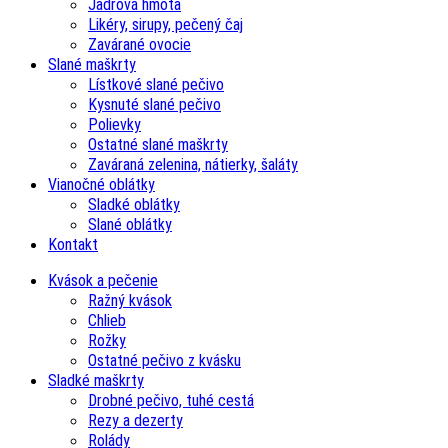
Jadrová hmota
Likéry, sirupy, pečený čaj
Zavárané ovocie
Slané maškrty
Lístkové slané pečivo
Kysnuté slané pečivo
Polievky
Ostatné slané maškrty
Zaváraná zelenina, nátierky, šaláty
Vianočné oblátky
Sladké oblátky
Slané oblátky
Kontakt
Kvások a pečenie
Ražný kvások
Chlieb
Rožky
Ostatné pečivo z kvásku
Sladké maškrty
Drobné pečivo, tuhé cestá
Rezy a dezerty
Rolády