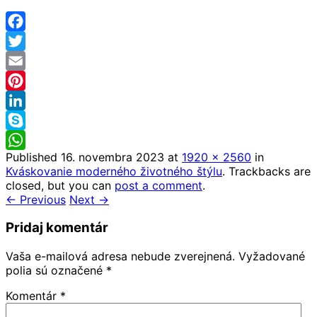
Facebook
Twitter
Email
Pinterest
LinkedIn
Skype
Published
16. novembra 2023
at
1920 × 2560
in
WhatsApp
Kváskovanie moderného životného štýlu
. Trackbacks are
closed, but you can
post a comment
.
← Previous
Next →
Pridaj komentár
Vaša e-mailová adresa nebude zverejnená.
Vyžadované
polia sú označené
*
Komentár
*