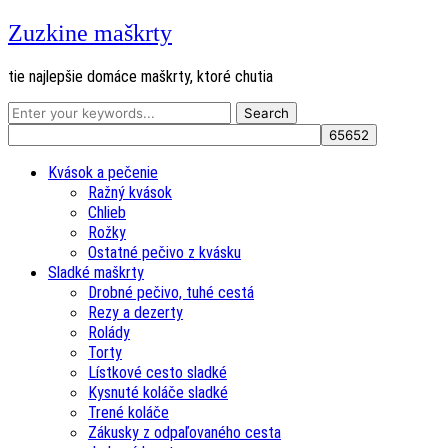
Zuzkine maškrty
tie najlepšie domáce maškrty, ktoré chutia
Kvások a pečenie
Ražný kvások
Chlieb
Rožky
Ostatné pečivo z kvásku
Sladké maškrty
Drobné pečivo, tuhé cestá
Rezy a dezerty
Rolády
Torty
Lístkové cesto sladké
Kysnuté koláče sladké
Trené koláče
Zákusky z odpaľovaného cesta