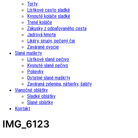
Torty
Lístkové cesto sladké
Kysnuté koláče sladké
Trené koláče
Zákusky z odpaľovaného cesta
Jadrová hmota
Likéry, sirupy, pečený čaj
Zavárané ovocie
Slané maškrty
Lístkové slané pečivo
Kysnuté slané pečivo
Polievky
Ostatné slané maškrty
Zaváraná zelenina, nátierky, šaláty
Vianočné oblátky
Sladké oblátky
Slané oblátky
Kontakt
IMG_6123