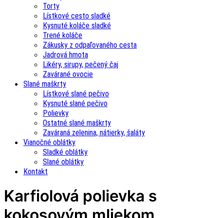
Torty
Lístkové cesto sladké
Kysnuté koláče sladké
Trené koláče
Zákusky z odpaľovaného cesta
Jadrová hmota
Likéry, sirupy, pečený čaj
Zavárané ovocie
Slané maškrty
Lístkové slané pečivo
Kysnuté slané pečivo
Polievky
Ostatné slané maškrty
Zaváraná zelenina, nátierky, šaláty
Vianočné oblátky
Sladké oblátky
Slané oblátky
Kontakt
Karfiolová polievka s
kokosovým mliekom