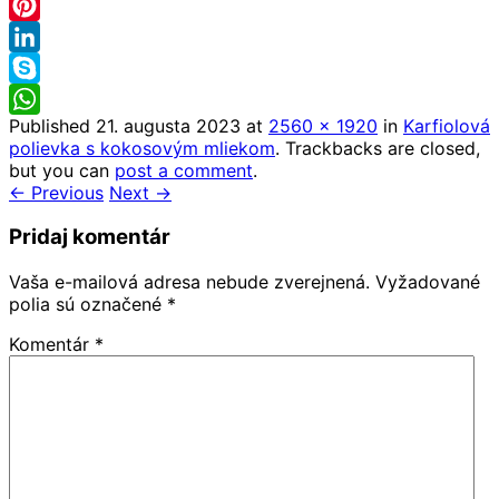
Email
Pinterest
LinkedIn
Skype
Published
21. augusta 2023
at
2560 × 1920
in
Karfiolová
WhatsApp
polievka s kokosovým mliekom
. Trackbacks are closed,
but you can
post a comment
.
← Previous
Next →
Pridaj komentár
Vaša e-mailová adresa nebude zverejnená.
Vyžadované
polia sú označené
*
Komentár
*