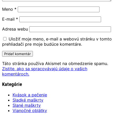
Meno
*
E-mail
*
Adresa webu
Uložiť moje meno, e-mail a webovú stránku v tomto
prehliadači pre moje budúce komentáre.
Táto stránka používa Akismet na obmedzenie spamu.
Zistite, ako sa spracovávajú údaje o vašich
komentároch.
Kategórie
Kvások a pečenie
Sladké maškrty
Slané maškrty
Vianočné oblátky