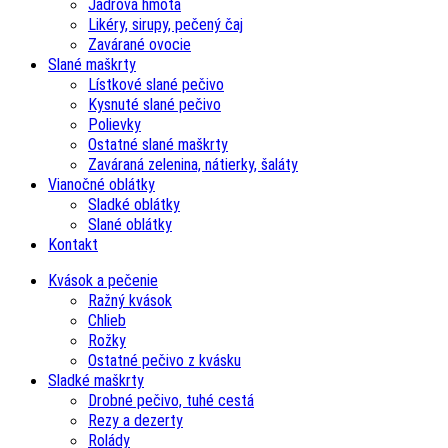
Jadrová hmota
Likéry, sirupy, pečený čaj
Zavárané ovocie
Slané maškrty
Lístkové slané pečivo
Kysnuté slané pečivo
Polievky
Ostatné slané maškrty
Zaváraná zelenina, nátierky, šaláty
Vianočné oblátky
Sladké oblátky
Slané oblátky
Kontakt
Kvások a pečenie
Ražný kvások
Chlieb
Rožky
Ostatné pečivo z kvásku
Sladké maškrty
Drobné pečivo, tuhé cestá
Rezy a dezerty
Rolády