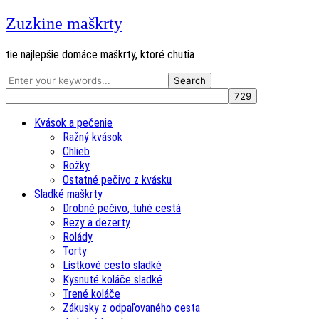
Zuzkine maškrty
tie najlepšie domáce maškrty, ktoré chutia
Kvások a pečenie
Ražný kvások
Chlieb
Rožky
Ostatné pečivo z kvásku
Sladké maškrty
Drobné pečivo, tuhé cestá
Rezy a dezerty
Rolády
Torty
Lístkové cesto sladké
Kysnuté koláče sladké
Trené koláče
Zákusky z odpaľovaného cesta