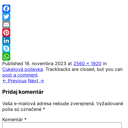
Facebook
Twitter
Email
Pinterest
LinkedIn
Skype
Published
16. novembra 2023
at
2560 × 1920
in
WhatsApp
Cuketová polievka
. Trackbacks are closed, but you can
post a comment
.
← Previous
Next →
Pridaj komentár
Vaša e-mailová adresa nebude zverejnená.
Vyžadované
polia sú označené
*
Komentár
*