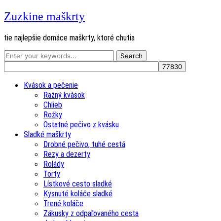
Zuzkine maškrty
tie najlepšie domáce maškrty, ktoré chutia
Kvások a pečenie
Ražný kvások
Chlieb
Rožky
Ostatné pečivo z kvásku
Sladké maškrty
Drobné pečivo, tuhé cestá
Rezy a dezerty
Rolády
Torty
Lístkové cesto sladké
Kysnuté koláče sladké
Trené koláče
Zákusky z odpaľovaného cesta