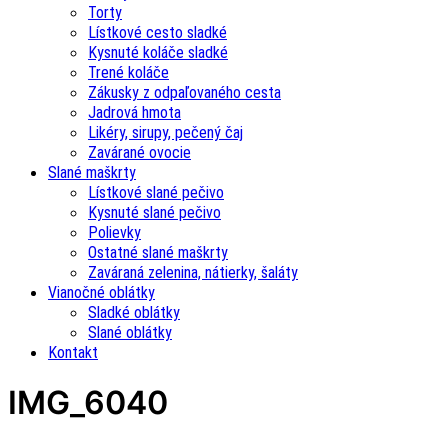
Torty
Lístkové cesto sladké
Kysnuté koláče sladké
Trené koláče
Zákusky z odpaľovaného cesta
Jadrová hmota
Likéry, sirupy, pečený čaj
Zavárané ovocie
Slané maškrty
Lístkové slané pečivo
Kysnuté slané pečivo
Polievky
Ostatné slané maškrty
Zaváraná zelenina, nátierky, šaláty
Vianočné oblátky
Sladké oblátky
Slané oblátky
Kontakt
IMG_6040