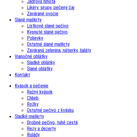
Jadrová hmota
Likéry, sirupy, pečený čaj
Zavárané ovocie
Slané maškrty
Lístkové slané pečivo
Kysnuté slané pečivo
Polievky
Ostatné slané maškrty
Zaváraná zelenina, nátierky, šaláty
Vianočné oblátky
Sladké oblátky
Slané oblátky
Kontakt
Kvások a pečenie
Ražný kvások
Chlieb
Rožky
Ostatné pečivo z kvásku
Sladké maškrty
Drobné pečivo, tuhé cestá
Rezy a dezerty
Rolády