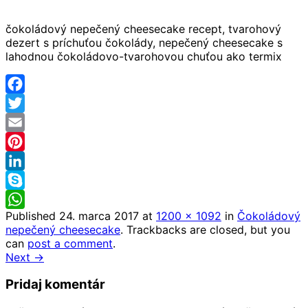
čokoládový nepečený cheesecake recept, tvarohový
dezert s príchuťou čokolády, nepečený cheesecake s
lahodnou čokoládovo-tvarohovou chuťou ako termix
Facebook
Twitter
Email
Pinterest
LinkedIn
Skype
Published
24. marca 2017
at
1200 × 1092
in
Čokoládový
WhatsApp
nepečený cheesecake
. Trackbacks are closed, but you
can
post a comment
.
Next →
Pridaj komentár