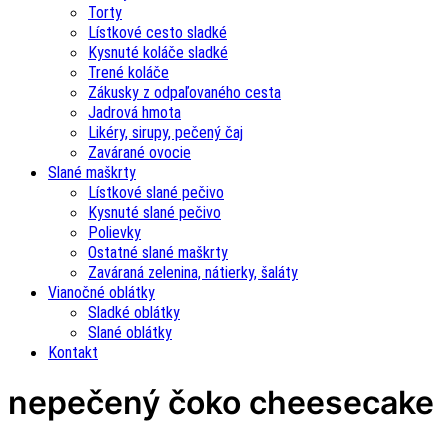
Torty
Lístkové cesto sladké
Kysnuté koláče sladké
Trené koláče
Zákusky z odpaľovaného cesta
Jadrová hmota
Likéry, sirupy, pečený čaj
Zavárané ovocie
Slané maškrty
Lístkové slané pečivo
Kysnuté slané pečivo
Polievky
Ostatné slané maškrty
Zaváraná zelenina, nátierky, šaláty
Vianočné oblátky
Sladké oblátky
Slané oblátky
Kontakt
nepečený čoko cheesecake