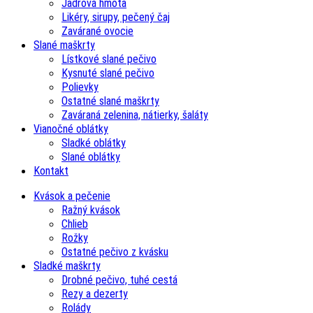
Jadrová hmota
Likéry, sirupy, pečený čaj
Zavárané ovocie
Slané maškrty
Lístkové slané pečivo
Kysnuté slané pečivo
Polievky
Ostatné slané maškrty
Zaváraná zelenina, nátierky, šaláty
Vianočné oblátky
Sladké oblátky
Slané oblátky
Kontakt
Kvások a pečenie
Ražný kvások
Chlieb
Rožky
Ostatné pečivo z kvásku
Sladké maškrty
Drobné pečivo, tuhé cestá
Rezy a dezerty
Rolády