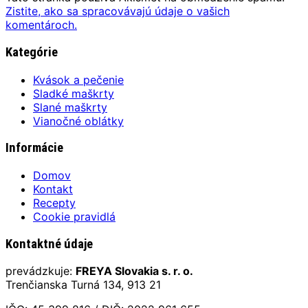
Zistite, ako sa spracovávajú údaje o vašich
komentároch.
Kategórie
Kvások a pečenie
Sladké maškrty
Slané maškrty
Vianočné oblátky
Informácie
Domov
Kontakt
Recepty
Cookie pravidlá
Kontaktné údaje
prevádzkuje:
FREYA Slovakia s. r. o.
Trenčianska Turná 134, 913 21