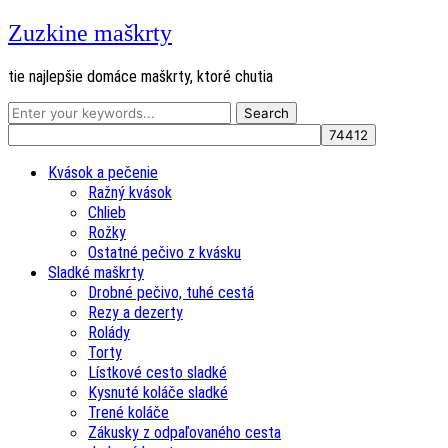
Zuzkine maškrty
tie najlepšie domáce maškrty, ktoré chutia
Kvások a pečenie
Ražný kvások
Chlieb
Rožky
Ostatné pečivo z kvásku
Sladké maškrty
Drobné pečivo, tuhé cestá
Rezy a dezerty
Rolády
Torty
Lístkové cesto sladké
Kysnuté koláče sladké
Trené koláče
Zákusky z odpaľovaného cesta