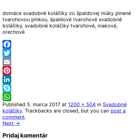
domáce svadobné koláčiky zo špaldovej múky plnené
tvarohovou plnkou, špaldové tvarohové svadobné
koláčiky, svadobné koláčiky tvarohové, makové,
orechové
Facebook
Twitter
Email
Pinterest
LinkedIn
Skype
Published
5. marca 2017
at
1200 × 504
in
Svadobné
WhatsApp
koláčiky
. Trackbacks are closed, but you can
post a
comment
.
Next →
Pridaj komentár