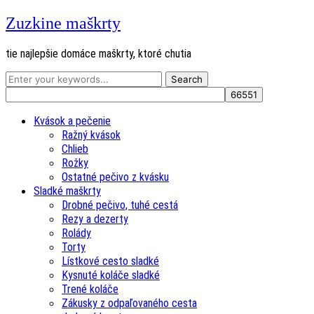
Zuzkine maškrty
tie najlepšie domáce maškrty, ktoré chutia
Kvások a pečenie
Ražný kvások
Chlieb
Rožky
Ostatné pečivo z kvásku
Sladké maškrty
Drobné pečivo, tuhé cestá
Rezy a dezerty
Rolády
Torty
Lístkové cesto sladké
Kysnuté koláče sladké
Trené koláče
Zákusky z odpaľovaného cesta