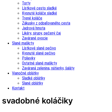
Torty
Lístkové cesto sladké
Kysnuté koláče sladké
Trené koláče
Zákusky z odpaľovaného cesta
Jadrová hmota
Likéry, sirupy, pečený čaj
Zavárané ovocie
Slané maškrty
Lístkové slané pečivo
Kysnuté slané pečivo
Polievky
Ostatné slané maškrty
Zaváraná zelenina, nátierky, šaláty
Vianočné oblátky
Sladké oblátky
Slané oblátky
Kontakt
svadobné koláčiky