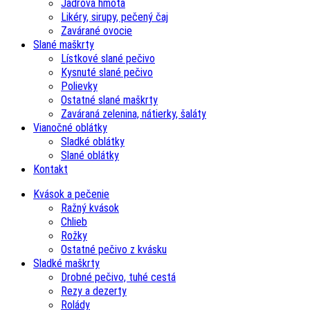
Jadrová hmota
Likéry, sirupy, pečený čaj
Zavárané ovocie
Slané maškrty
Lístkové slané pečivo
Kysnuté slané pečivo
Polievky
Ostatné slané maškrty
Zaváraná zelenina, nátierky, šaláty
Vianočné oblátky
Sladké oblátky
Slané oblátky
Kontakt
Kvások a pečenie
Ražný kvások
Chlieb
Rožky
Ostatné pečivo z kvásku
Sladké maškrty
Drobné pečivo, tuhé cestá
Rezy a dezerty
Rolády