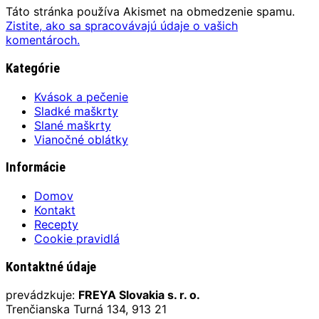
Táto stránka používa Akismet na obmedzenie spamu.
Zistite, ako sa spracovávajú údaje o vašich
komentároch.
Kategórie
Kvások a pečenie
Sladké maškrty
Slané maškrty
Vianočné oblátky
Informácie
Domov
Kontakt
Recepty
Cookie pravidlá
Kontaktné údaje
prevádzkuje:
FREYA Slovakia s. r. o.
Trenčianska Turná 134, 913 21