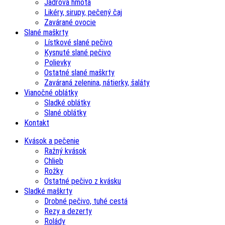
Jadrová hmota
Likéry, sirupy, pečený čaj
Zavárané ovocie
Slané maškrty
Lístkové slané pečivo
Kysnuté slané pečivo
Polievky
Ostatné slané maškrty
Zaváraná zelenina, nátierky, šaláty
Vianočné oblátky
Sladké oblátky
Slané oblátky
Kontakt
Kvások a pečenie
Ražný kvások
Chlieb
Rožky
Ostatné pečivo z kvásku
Sladké maškrty
Drobné pečivo, tuhé cestá
Rezy a dezerty
Rolády