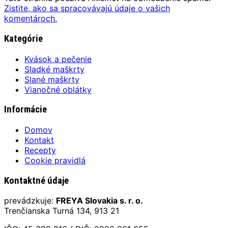
Zistite, ako sa spracovávajú údaje o vašich
komentároch.
Kategórie
Kvások a pečenie
Sladké maškrty
Slané maškrty
Vianočné oblátky
Informácie
Domov
Kontakt
Recepty
Cookie pravidlá
Kontaktné údaje
prevádzkuje:
FREYA Slovakia s. r. o.
Trenčianska Turná 134, 913 21