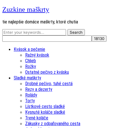
Zuzkine maškrty
tie najlepšie domáce maškrty, ktoré chutia
Kvások a pečenie
Ražný kvások
Chlieb
Rožky
Ostatné pečivo z kvásku
Sladké maškrty
Drobné pečivo, tuhé cestá
Rezy a dezerty
Rolády
Torty
Lístkové cesto sladké
Kysnuté koláče sladké
Trené koláče
Zákusky z odpaľovaného cesta