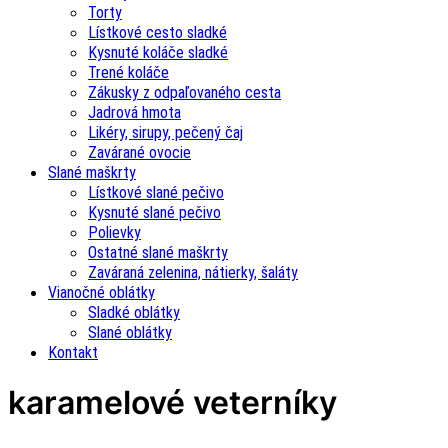
Torty
Lístkové cesto sladké
Kysnuté koláče sladké
Trené koláče
Zákusky z odpaľovaného cesta
Jadrová hmota
Likéry, sirupy, pečený čaj
Zavárané ovocie
Slané maškrty
Lístkové slané pečivo
Kysnuté slané pečivo
Polievky
Ostatné slané maškrty
Zaváraná zelenina, nátierky, šaláty
Vianočné oblátky
Sladké oblátky
Slané oblátky
Kontakt
karamelové veterníky