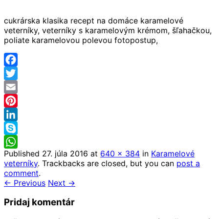
cukrárska klasika recept na domáce karamelové
veterníky, veterníky s karamelovým krémom, šľahačkou,
poliate karamelovou polevou fotopostup,
Facebook
Twitter
Email
Pinterest
LinkedIn
Skype
Published
27. júla 2016
at
640 × 384
in
Karamelové
WhatsApp
veterníky
. Trackbacks are closed, but you can
post a
comment
.
← Previous
Next →
Pridaj komentár