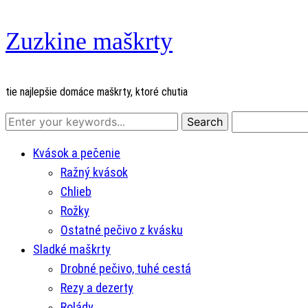
Zuzkine maškrty
tie najlepšie domáce maškrty, ktoré chutia
Kvások a pečenie
Ražný kvások
Chlieb
Rožky
Ostatné pečivo z kvásku
Sladké maškrty
Drobné pečivo, tuhé cestá
Rezy a dezerty
Rolády