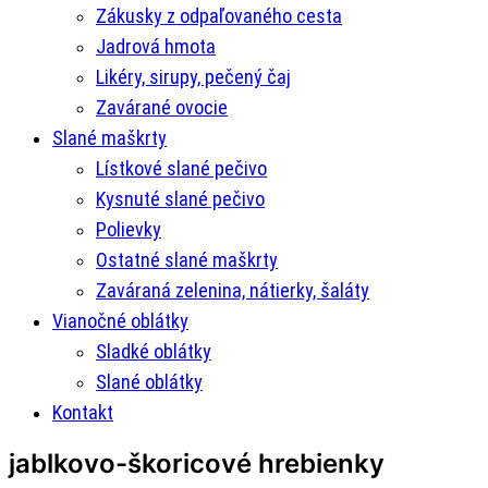
Zákusky z odpaľovaného cesta
Jadrová hmota
Likéry, sirupy, pečený čaj
Zavárané ovocie
Slané maškrty
Lístkové slané pečivo
Kysnuté slané pečivo
Polievky
Ostatné slané maškrty
Zaváraná zelenina, nátierky, šaláty
Vianočné oblátky
Sladké oblátky
Slané oblátky
Kontakt
jablkovo-škoricové hrebienky