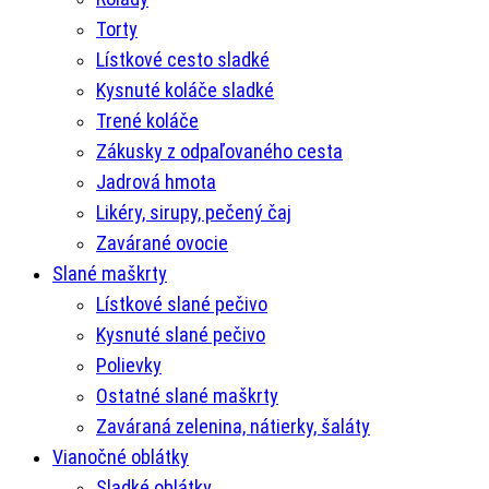
Torty
Lístkové cesto sladké
Kysnuté koláče sladké
Trené koláče
Zákusky z odpaľovaného cesta
Jadrová hmota
Likéry, sirupy, pečený čaj
Zavárané ovocie
Slané maškrty
Lístkové slané pečivo
Kysnuté slané pečivo
Polievky
Ostatné slané maškrty
Zaváraná zelenina, nátierky, šaláty
Vianočné oblátky
Sladké oblátky