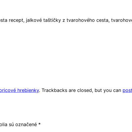
 recept, jalkové taštičky z tvarohového cesta, tvarohové 
oricové hrebienky
. Trackbacks are closed, but you can
pos
olia sú označené
*