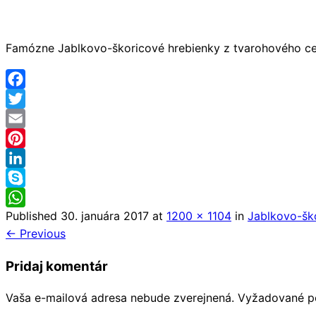
Famózne Jablkovo-škoricové hrebienky z tvarohového cesta
Facebook
Twitter
Email
Pinterest
LinkedIn
Skype
Published
30. januára 2017
at
1200 × 1104
in
Jablkovo-šk
WhatsApp
← Previous
Pridaj komentár
Vaša e-mailová adresa nebude zverejnená.
Vyžadované p