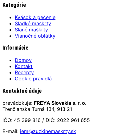
Kategórie
Kvások a pečenie
Sladké maškrty
Slané maškrty
Vianočné oblátky
Informácie
Domov
Kontakt
Recepty
Cookie pravidlá
Kontaktné údaje
prevádzkuje:
FREYA Slovakia s. r. o.
Trenčianska Turná 134, 913 21
IČO: 45 399 816 / DIČ: 2022 961 655
E-mail:
jem@zuzkinemaskrty.sk