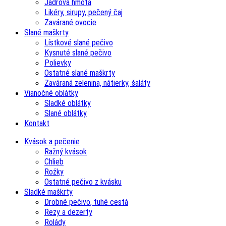
Jadrová hmota
Likéry, sirupy, pečený čaj
Zavárané ovocie
Slané maškrty
Lístkové slané pečivo
Kysnuté slané pečivo
Polievky
Ostatné slané maškrty
Zaváraná zelenina, nátierky, šaláty
Vianočné oblátky
Sladké oblátky
Slané oblátky
Kontakt
Kvások a pečenie
Ražný kvások
Chlieb
Rožky
Ostatné pečivo z kvásku
Sladké maškrty
Drobné pečivo, tuhé cestá
Rezy a dezerty
Rolády