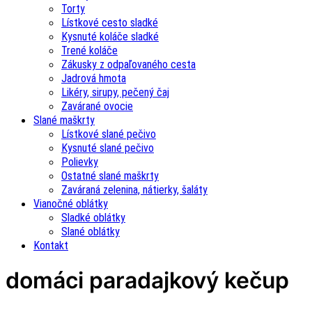
Torty
Lístkové cesto sladké
Kysnuté koláče sladké
Trené koláče
Zákusky z odpaľovaného cesta
Jadrová hmota
Likéry, sirupy, pečený čaj
Zavárané ovocie
Slané maškrty
Lístkové slané pečivo
Kysnuté slané pečivo
Polievky
Ostatné slané maškrty
Zaváraná zelenina, nátierky, šaláty
Vianočné oblátky
Sladké oblátky
Slané oblátky
Kontakt
domáci paradajkový kečup