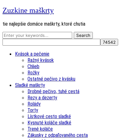
Zuzkine maškrty
tie najlepšie domáce maškrty, ktoré chutia
Kvások a pečenie
Ražný kvások
Chlieb
Rožky
Ostatné pečivo z kvásku
Sladké maškrty
Drobné pečivo, tuhé cestá
Rezy a dezerty
Rolády
Torty
Lístkové cesto sladké
Kysnuté koláče sladké
Trené koláče
Zákusky z odpaľovaného cesta