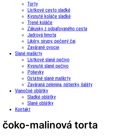
Torty
Lístkové cesto sladké
Kysnuté koláče sladké
Trené koláče
Zákusky z odpaľovaného cesta
Jadrová hmota
Likéry, sirupy, pečený čaj
Zavárané ovocie
Slané maškrty
Lístkové slané pečivo
Kysnuté slané pečivo
Polievky
Ostatné slané maškrty
Zaváraná zelenina, nátierky, šaláty
Vianočné oblátky
Sladké oblátky
Slané oblátky
Kontakt
čoko-malinová torta