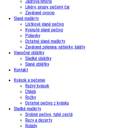
Jadrová hmota
Likéry, sirupy, pečený čaj
Zavárané ovocie
Slané maškrty
Lístkové slané pečivo
Kysnuté slané pečivo
Polievky
Ostatné slané maškrty
Zaváraná zelenina, nátierky, šaláty
Vianočné oblátky
Sladké oblátky
Slané oblátky
Kontakt
Kvások a pečenie
Ražný kvások
Chlieb
Rožky
Ostatné pečivo z kvásku
Sladké maškrty
Drobné pečivo, tuhé cestá
Rezy a dezerty
Rolády