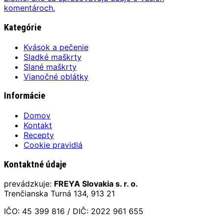
komentároch.
Kategórie
Kvások a pečenie
Sladké maškrty
Slané maškrty
Vianočné oblátky
Informácie
Domov
Kontakt
Recepty
Cookie pravidlá
Kontaktné údaje
prevádzkuje:
FREYA Slovakia s. r. o.
Trenčianska Turná 134, 913 21
IČO: 45 399 816 / DIČ: 2022 961 655