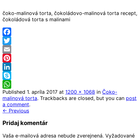
čoko-malinová torta, čokoládovo-malinová torta recept,
čokoládová torta s malinami
Facebook
Twitter
Email
Pinterest
LinkedIn
Skype
Published
1. apríla 2017
at
1200 × 1068
in
Čoko-
WhatsApp
malinová torta
. Trackbacks are closed, but you can
post
a comment
.
← Previous
Pridaj komentár
Vaša e-mailová adresa nebude zverejnená.
Vyžadované