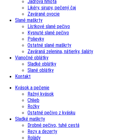
Jadrová hmota
Likéry, sirupy, pečený čaj
Zavárané ovocie
Slané maškrty
Lístkové slané pečivo
Kysnuté slané pečivo
Polievky
Ostatné slané maškrty
Zaváraná zelenina, nátierky, šaláty
Vianočné oblátky
Sladké oblátky
Slané oblátky
Kontakt
Kvások a pečenie
Ražný kvások
Chlieb
Rožky
Ostatné pečivo z kvásku
Sladké maškrty
Drobné pečivo, tuhé cestá
Rezy a dezerty
Rolády