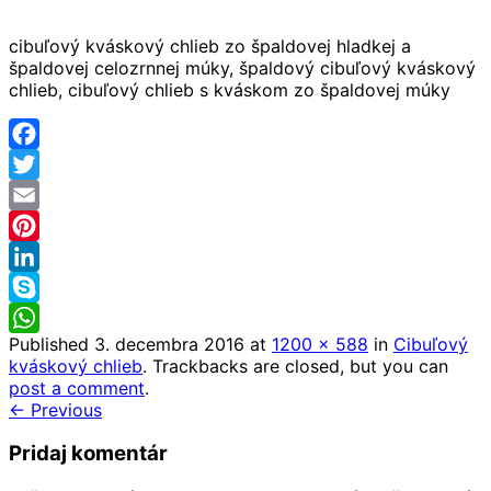
cibuľový kváskový chlieb zo špaldovej hladkej a
špaldovej celozrnnej múky, špaldový cibuľový kváskový
chlieb, cibuľový chlieb s kváskom zo špaldovej múky
Facebook
Twitter
Email
Pinterest
LinkedIn
Skype
Published
3. decembra 2016
at
1200 × 588
in
Cibuľový
WhatsApp
kváskový chlieb
. Trackbacks are closed, but you can
post a comment
.
← Previous
Pridaj komentár