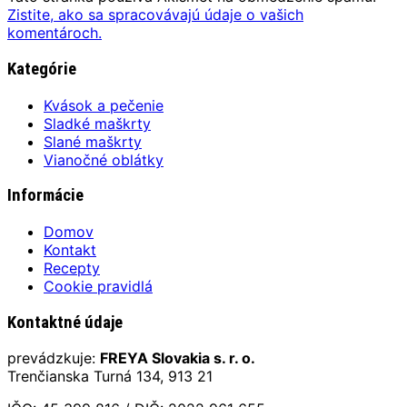
Zistite, ako sa spracovávajú údaje o vašich
komentároch.
Kategórie
Kvások a pečenie
Sladké maškrty
Slané maškrty
Vianočné oblátky
Informácie
Domov
Kontakt
Recepty
Cookie pravidlá
Kontaktné údaje
prevádzkuje:
FREYA Slovakia s. r. o.
Trenčianska Turná 134, 913 21