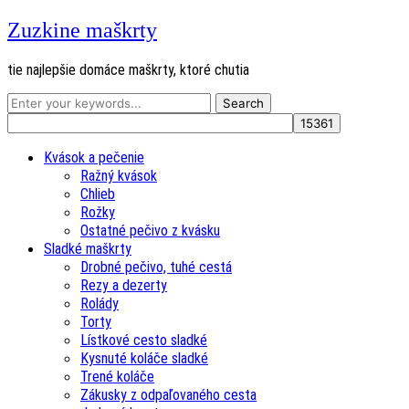
Zuzkine maškrty
tie najlepšie domáce maškrty, ktoré chutia
Kvások a pečenie
Ražný kvások
Chlieb
Rožky
Ostatné pečivo z kvásku
Sladké maškrty
Drobné pečivo, tuhé cestá
Rezy a dezerty
Rolády
Torty
Lístkové cesto sladké
Kysnuté koláče sladké
Trené koláče
Zákusky z odpaľovaného cesta