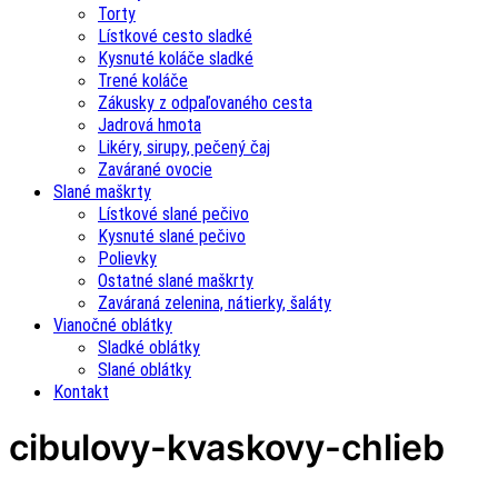
Torty
Lístkové cesto sladké
Kysnuté koláče sladké
Trené koláče
Zákusky z odpaľovaného cesta
Jadrová hmota
Likéry, sirupy, pečený čaj
Zavárané ovocie
Slané maškrty
Lístkové slané pečivo
Kysnuté slané pečivo
Polievky
Ostatné slané maškrty
Zaváraná zelenina, nátierky, šaláty
Vianočné oblátky
Sladké oblátky
Slané oblátky
Kontakt
cibulovy-kvaskovy-chlieb