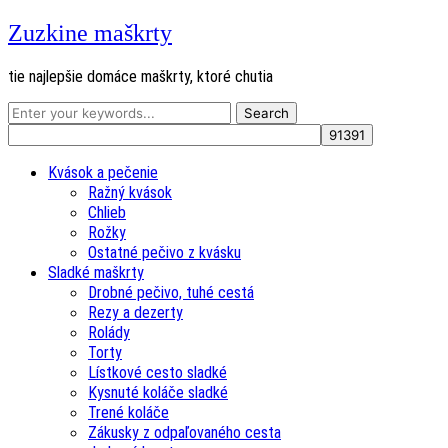
Zuzkine maškrty
tie najlepšie domáce maškrty, ktoré chutia
Kvások a pečenie
Ražný kvások
Chlieb
Rožky
Ostatné pečivo z kvásku
Sladké maškrty
Drobné pečivo, tuhé cestá
Rezy a dezerty
Rolády
Torty
Lístkové cesto sladké
Kysnuté koláče sladké
Trené koláče
Zákusky z odpaľovaného cesta