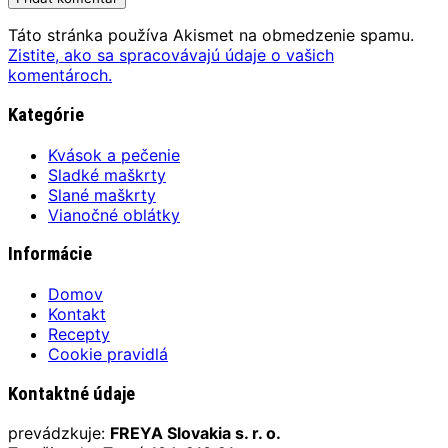
Táto stránka používa Akismet na obmedzenie spamu.
Zistite, ako sa spracovávajú údaje o vašich
komentároch.
Kategórie
Kvások a pečenie
Sladké maškrty
Slané maškrty
Vianočné oblátky
Informácie
Domov
Kontakt
Recepty
Cookie pravidlá
Kontaktné údaje
prevádzkuje:
FREYA Slovakia s. r. o.