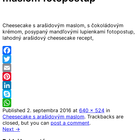
Cheesecake s arašidovým maslom, s čokoládovým
krémom, posypaný mandľovými lupienkami fotopostup,
lahodný arašidový cheesecake recept,
Facebook
Twitter
Email
Pinterest
LinkedIn
Skype
Published
2. septembra 2016
at
640 × 524
in
WhatsApp
Cheesecake s arašidovým maslom
. Trackbacks are
closed, but you can
post a comment
.
Next →