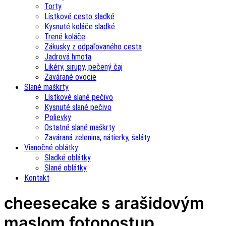
Torty
Lístkové cesto sladké
Kysnuté koláče sladké
Trené koláče
Zákusky z odpaľovaného cesta
Jadrová hmota
Likéry, sirupy, pečený čaj
Zavárané ovocie
Slané maškrty
Lístkové slané pečivo
Kysnuté slané pečivo
Polievky
Ostatné slané maškrty
Zaváraná zelenina, nátierky, šaláty
Vianočné oblátky
Sladké oblátky
Slané oblátky
Kontakt
cheesecake s arašidovým
maslom fotopostup