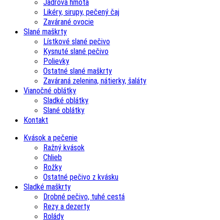
Jadrová hmota
Likéry, sirupy, pečený čaj
Zavárané ovocie
Slané maškrty
Lístkové slané pečivo
Kysnuté slané pečivo
Polievky
Ostatné slané maškrty
Zaváraná zelenina, nátierky, šaláty
Vianočné oblátky
Sladké oblátky
Slané oblátky
Kontakt
Kvások a pečenie
Ražný kvások
Chlieb
Rožky
Ostatné pečivo z kvásku
Sladké maškrty
Drobné pečivo, tuhé cestá
Rezy a dezerty
Rolády